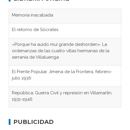
Memoria inacabada
El retorno de Sócrates
«Porque ha auido mui grande deshorden»: La
ordenanzas de las cuatro villas hermanas de la
serranía de Villaluenga
El Frente Popular. Jimena de la Frontera, febrero-
julio 1936
República, Guerra Civil y represión en Villamartín,
1931-1946
Gaditanos deportados a campos de
concentración nazis
PUBLICIDAD