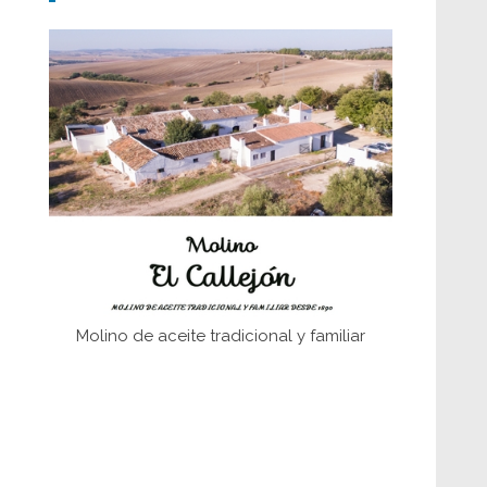
fundaciones de Bornos
El Frente Popular. Ubrique, febrero-julio
1936
Juntar las letras. La alfabetización en el
campo: del afán de saber a la
autogestión
Historia y vivencias del poblado de Los
Hurones
Memoria inacabada
Molino de aceite tradicional y familiar