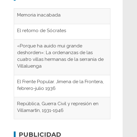
El retorno de Sócrates
«Porque ha auido mui grande
deshorden»: La ordenanzas de las
cuatro villas hermanas de la serranía de
Villaluenga
El Frente Popular. Jimena de la Frontera,
febrero-julio 1936
República, Guerra Civil y represión en
Villamartín, 1931-1946
Gaditanos deportados a campos de
concentración nazis
Don Perafán de Ribera y sus
PUBLICIDAD