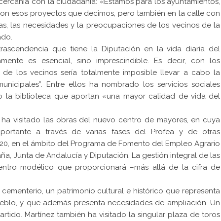
 cercanía con la ciudadanía: «Estamos para los ayuntamientos,
con esos proyectos que decimos, pero también en la calle con
s, las necesidades y la preocupaciones de los vecinos de la
ado.
ascendencia que tiene la Diputación en la vida diaria del
mente es esencial, sino imprescindible. Es decir, con los
 de los vecinos sería totalmente imposible llevar a cabo la
municipales”. Entre ellos ha nombrado los servicios sociales
, o la biblioteca que aportan «una mayor calidad de vida del
a ha visitado las obras del nuevo centro de mayores, en cuya
mportante a través de varias fases del Profea y de otras
020, en el ámbito del Programa de Fomento del Empleo Agrario
a, Junta de Andalucía y Diputación. La gestión integral de las
entro modélico que proporcionará –más allá de la cifra de
cementerio, un patrimonio cultural e histórico que representa
 pueblo, y que además presenta necesidades de ampliación. Un
tido. Martínez también ha visitado la singular plaza de toros