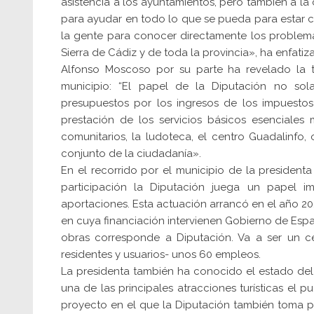
asistencia a los ayuntamientos, pero también a la
para ayudar en todo lo que se pueda para estar 
la gente para conocer directamente los problema
Sierra de Cádiz y de toda la provincia», ha enfatiz
Alfonso Moscoso por su parte ha revelado la tr
municipio: “El papel de la Diputación no sola
presupuestos por los ingresos de los impuestos
prestación de los servicios básicos esenciales 
comunitarios, la ludoteca, el centro Guadalinfo
conjunto de la ciudadanía».
En el recorrido por el municipio de la president
participación la Diputación juega un papel i
aportaciones. Esta actuación arrancó en el año 2
en cuya financiación intervienen Gobierno de Españ
obras corresponde a Diputación. Va a ser un c
residentes y usuarios- unos 60 empleos.
La presidenta también ha conocido el estado del 
una de las principales atracciones turísticas el
proyecto en el que la Diputación también toma par