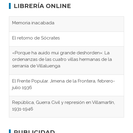
LIBRERÍA ONLINE
Memoria inacabada
El retorno de Sócrates
«Porque ha auido mui grande deshorden»: La
ordenanzas de las cuatro villas hermanas de la
serranía de Villaluenga
El Frente Popular. Jimena de la Frontera, febrero-
julio 1936
República, Guerra Civil y represión en Villamartín,
1931-1946
Gaditanos deportados a campos de
concentración nazis
PUBLICIDAD