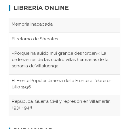
LIBRERÍA ONLINE
Memoria inacabada
El retorno de Sócrates
«Porque ha auido mui grande deshorden»: La
ordenanzas de las cuatro villas hermanas de la
serranía de Villaluenga
El Frente Popular. Jimena de la Frontera, febrero-
julio 1936
República, Guerra Civil y represión en Villamartín,
1931-1946
Gaditanos deportados a campos de
concentración nazis