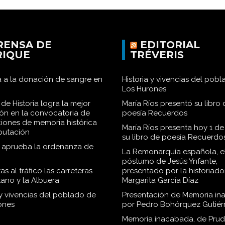
RENSA DE
EDITORIAL
RIQUE
TRÉVERIS
 a la donación de sangre en
Historia y vivencias del pob
Los Hurones
de Historia logra la mejor
María Ríos presentó su libro 
ión en la convocatoria de
poesía Recuerdos
iones de memoria histórica
María Ríos presenta hoy 1 de
iputación
su libro de poesía Recuerdo
o aprueba la ordenanza de
La Remonarquía española, el
póstumo de Jesús Ynfante,
as al tráfico las carreteras
presentado por la historiado
tano y la Albuera
Margarita García Díaz
 y vivencias del poblado de
Presentación de Memoria in
ones
por Pedro Bohórquez Gutiér
Memoria inacabada, de Pru