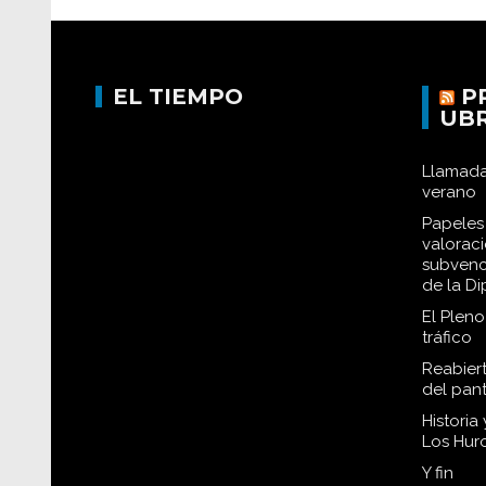
EL TIEMPO
P
UB
Llamada
verano
Papeles 
valorac
subvenc
de la D
El Plen
tráfico
Reabiert
del pan
Historia
Los Hur
Y fin