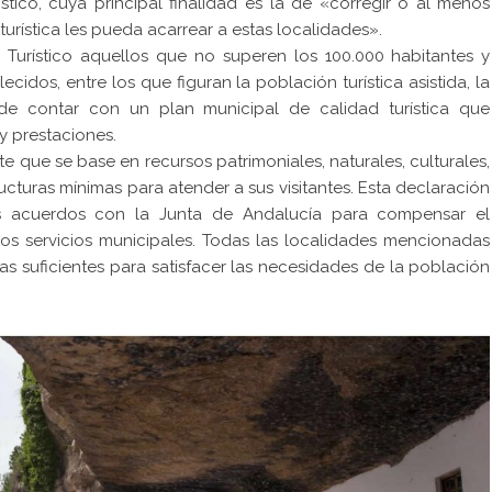
stico, cuya principal finalidad es la de «corregir o al menos
urística les pueda acarrear a estas localidades».
o Turístico aquellos que no superen los 100.000 habitantes y
cidos, entre los que figuran la población turística asistida, la
d de contar con un plan municipal de calidad turística que
y prestaciones.
 que se base en recursos patrimoniales, naturales, culturales,
ructuras mínimas para atender a sus visitantes. Esta declaración
s acuerdos con la Junta de Andalucía para compensar el
os servicios municipales. Todas las localidades mencionadas
cas suficientes para satisfacer las necesidades de la población