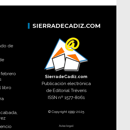
SIERRADECADIZ.COM
lado de
de
 febrero
SierradeCadiz.com
s
Publicación electrónica
 libro
de
Editorial Tréveris
ISSN
nº 1577-8061
ra
© Copyright 1999-2025
acabada,
rez
dencio
Aviso legal