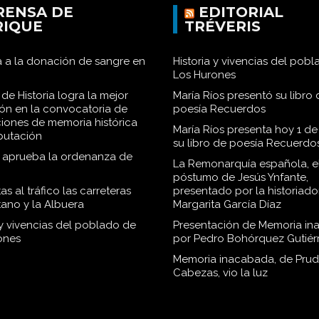
RENSA DE
EDITORIAL
RIQUE
TRÉVERIS
 a la donación de sangre en
Historia y vivencias del pob
Los Hurones
de Historia logra la mejor
María Ríos presentó su libro 
ión en la convocatoria de
poesía Recuerdos
iones de memoria histórica
María Ríos presenta hoy 1 de
iputación
su libro de poesía Recuerdo
o aprueba la ordenanza de
La Remonarquía española, el
póstumo de Jesús Ynfante,
as al tráfico las carreteras
presentado por la historiado
tano y la Albuera
Margarita García Díaz
 y vivencias del poblado de
Presentación de Memoria in
ones
por Pedro Bohórquez Gutiér
Memoria inacabada, de Pru
Cabezas, vio la luz