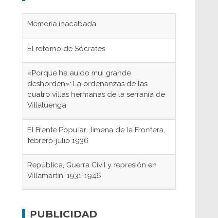
Memoria inacabada
El retorno de Sócrates
«Porque ha auido mui grande
deshorden»: La ordenanzas de las
cuatro villas hermanas de la serranía de
Villaluenga
El Frente Popular. Jimena de la Frontera,
febrero-julio 1936
República, Guerra Civil y represión en
Villamartín, 1931-1946
Gaditanos deportados a campos de
concentración nazis
PUBLICIDAD