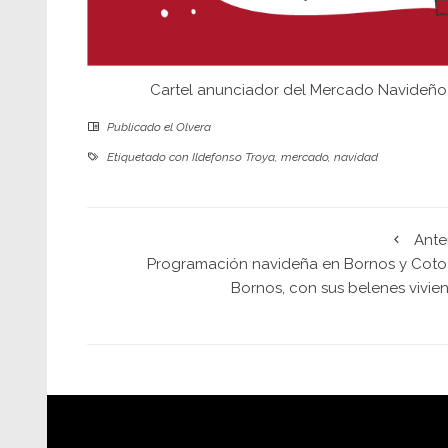
Cartel anunciador del Mercado Navideño, 
Publicado el
Olvera
Etiquetado con
Ildefonso Troya
,
mercado
,
navidad
Ante
Programación navideña en Bornos y Coto
Bornos, con sus belenes vivien