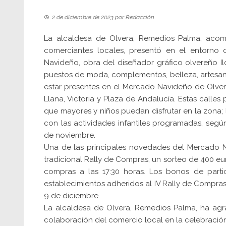
2 de diciembre de 2023
por
Redacción
La alcaldesa de Olvera, Remedios Palma, acom
comerciantes locales, presentó en el entorno
Navideño, obra del diseñador gráfico olvereño 
puestos de moda, complementos, belleza, artesaní
estar presentes en el Mercado Navideño de Olvera
Llana, Victoria y Plaza de Andalucía. Estas calle
que mayores y niños puedan disfrutar en la zona
con las actividades infantiles programadas, seg
de noviembre.
Una de las principales novedades del Mercado N
tradicional Rally de Compras, un sorteo de 400 eu
compras a las 17:30 horas. Los bonos de part
establecimientos adheridos al IV Rally de Compras
9 de diciembre.
La alcaldesa de Olvera, Remedios Palma, ha agr
colaboración del comercio local en la celebración