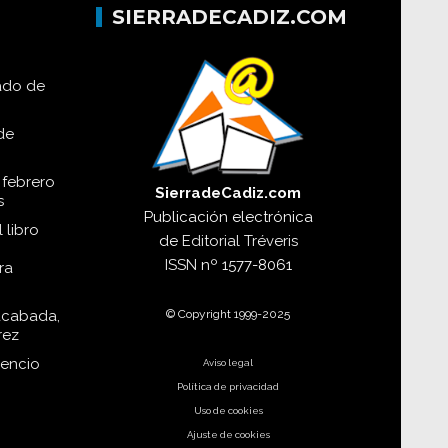
SIERRADECADIZ.COM
lado de
de
 febrero
SierradeCadiz.com
s
Publicación electrónica
 libro
de
Editorial Tréveris
ISSN
nº 1577-8061
ra
© Copyright 1999-2025
acabada,
rez
dencio
Aviso legal
Política de privacidad
Uso de cookies
Ajuste de cookies