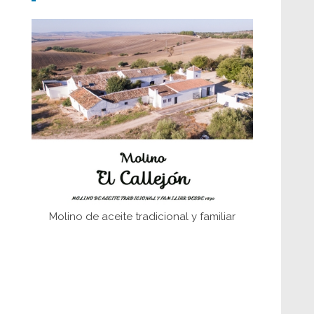
Don Perafán de Ribera y sus
fundaciones de Bornos
El Frente Popular. Ubrique, febrero-julio
1936
Juntar las letras. La alfabetización en el
campo: del afán de saber a la
autogestión
Historia y vivencias del poblado de Los
Hurones
Molino de aceite tradicional y familiar