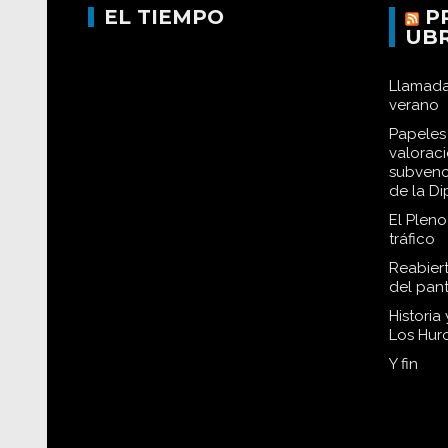
EL TIEMPO
P
UB
Llamada
verano
Papeles 
valorac
subvenc
de la D
El Plen
tráfico
Reabiert
del pan
Historia
Los Hur
Y fin