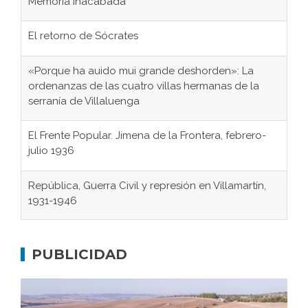
Memoria inacabada
El retorno de Sócrates
«Porque ha auido mui grande deshorden»: La
ordenanzas de las cuatro villas hermanas de la
serranía de Villaluenga
El Frente Popular. Jimena de la Frontera, febrero-
julio 1936
República, Guerra Civil y represión en Villamartín,
1931-1946
Gaditanos deportados a campos de
concentración nazis
PUBLICIDAD
Don Perafán de Ribera y sus fundaciones de
Bornos