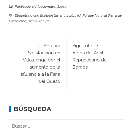
Publicado el
Algodonales
,
Sierra
Etiquetado con
Ecologistas en Acción
,
IU
,
Parque Natural Sierra de
Grazalema
,
sierra de Líjar
Anterior
Siguiente
Satisfacción en
Actos del Abril
Villaluenga por el
Republicano de
aumento de la
Bornos
afluencia a la Feria
del Queso
BÚSQUEDA