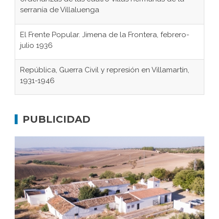
El Frente Popular. Jimena de la Frontera, febrero-
julio 1936
República, Guerra Civil y represión en Villamartín,
1931-1946
Gaditanos deportados a campos de
concentración nazis
PUBLICIDAD
Don Perafán de Ribera y sus fundaciones de
Bornos
El Frente Popular. Ubrique, febrero-julio 1936
Juntar las letras. La alfabetización en el campo: del
afán de saber a la autogestión