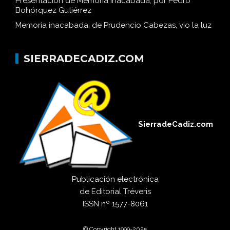
Presentación de Memoria inacabada, por Pedro
Bohórquez Gutiérrez
Memoria inacabada, de Prudencio Cabezas, vio la luz
SIERRADECADIZ.COM
SierradeCadiz.com
Publicación electrónica
de
Editorial Tréveris
ISSN
nº 1577-8061
© Copyright 1999-2025