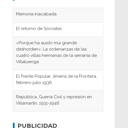
El retorno de Sócrates
«Porque ha auido mui grande
deshorden»: La ordenanzas de las
cuatro villas hermanas de la serranía de
Villaluenga
El Frente Popular. Jimena de la Frontera,
febrero-julio 1936
República, Guerra Civil y represión en
Villamartín, 1931-1946
Gaditanos deportados a campos de
concentración nazis
Don Perafán de Ribera y sus
PUBLICIDAD