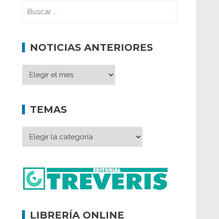
NOTICIAS ANTERIORES
TEMAS
LIBRERÍA ONLINE
Memoria inacabada