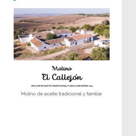
fundaciones de Bornos
El Frente Popular. Ubrique, febrero-julio
1936
Juntar las letras. La alfabetización en el
campo: del afán de saber a la
autogestión
Historia y vivencias del poblado de Los
Hurones
Molino de aceite tradicional y familiar