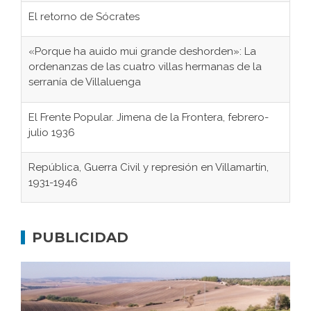
El retorno de Sócrates
«Porque ha auido mui grande deshorden»: La
ordenanzas de las cuatro villas hermanas de la
serranía de Villaluenga
El Frente Popular. Jimena de la Frontera, febrero-
julio 1936
República, Guerra Civil y represión en Villamartín,
1931-1946
Gaditanos deportados a campos de
concentración nazis
PUBLICIDAD
Don Perafán de Ribera y sus fundaciones de
Bornos