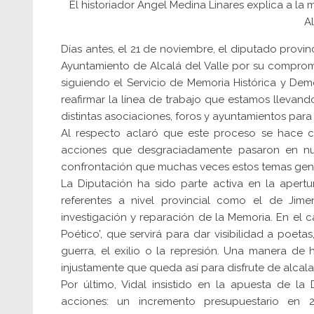
El historiador Ángel Medina Linares explica a la 
Al
Días antes, el 21 de noviembre, el diputado provinc
Ayuntamiento de Alcalá del Valle por su compromis
siguiendo el Servicio de Memoria Histórica y Dem
reafirmar la línea de trabajo que estamos llevan
distintas asociaciones, foros y ayuntamientos par
Al respecto aclaró que este proceso se hace co
acciones que desgraciadamente pasaron en nues
confrontación que muchas veces estos temas gen
La Diputación ha sido parte activa en la apert
referentes a nivel provincial como el de Jim
investigación y reparación de la Memoria. En el c
Poético’, que servirá para dar visibilidad a poeta
guerra, el exilio o la represión. Una manera de
injustamente que queda así para disfrute de alcalar
Por último, Vidal insistido en la apuesta de la 
acciones: un incremento presupuestario en 