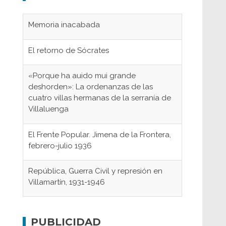
El retorno de Sócrates
«Porque ha auido mui grande
deshorden»: La ordenanzas de las
cuatro villas hermanas de la serranía de
Villaluenga
El Frente Popular. Jimena de la Frontera,
febrero-julio 1936
República, Guerra Civil y represión en
Villamartín, 1931-1946
Gaditanos deportados a campos de
concentración nazis
Don Perafán de Ribera y sus
PUBLICIDAD