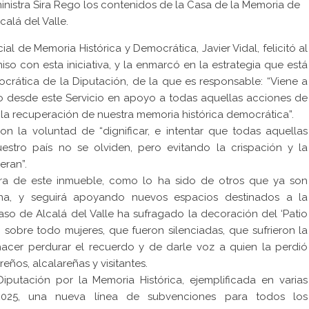
ministra Sira Rego los contenidos de la Casa de la Memoria de
calá del Valle.
ial de Memoria Histórica y Democrática, Javier Vidal, felicitó al
o con esta iniciativa, y la enmarcó en la estrategia que está
ocrática de la Diputación, de la que es responsable: “Viene a
do desde este Servicio en apoyo a todas aquellas acciones de
a la recuperación de nuestra memoria histórica democrática”.
n la voluntad de “dignificar, e intentar que todas aquellas
tro país no se olviden, pero evitando la crispación y la
eran”.
ura de este inmueble, como lo ha sido de otros que ya son
ena, y seguirá apoyando nuevos espacios destinados a la
aso de Alcalá del Valle ha sufragado la decoración del ‘Patio
s, sobre todo mujeres, que fueron silenciadas, que sufrieron la
 hacer perdurar el recuerdo y de darle voz a quien la perdió
eños, alcalareñas y visitantes.
Diputación por la Memoria Histórica, ejemplificada en varias
2025, una nueva línea de subvenciones para todos los