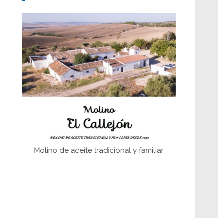
fundaciones de Bornos
El Frente Popular. Ubrique, febrero-julio
1936
Juntar las letras. La alfabetización en el
campo: del afán de saber a la
autogestión
Historia y vivencias del poblado de Los
Hurones
Memoria inacabada
Molino de aceite tradicional y familiar