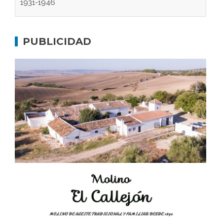
Gaditanos deportados a campos de
concentración nazis
PUBLICIDAD
Don Perafán de Ribera y sus fundaciones de
Bornos
El Frente Popular. Ubrique, febrero-julio 1936
Juntar las letras. La alfabetización en el campo: del
afán de saber a la autogestión
Historia y vivencias del poblado de Los Hurones