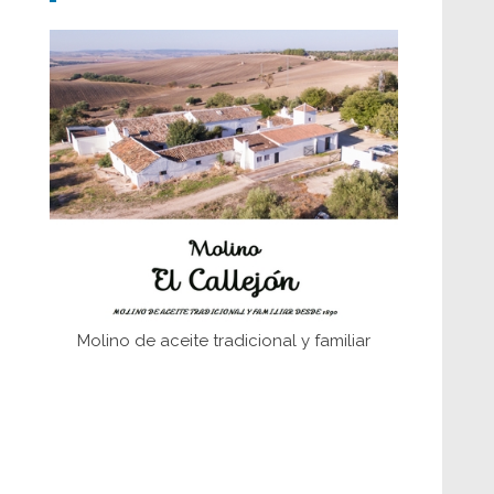
Don Perafán de Ribera y sus
fundaciones de Bornos
El Frente Popular. Ubrique, febrero-julio
1936
Juntar las letras. La alfabetización en el
campo: del afán de saber a la
autogestión
Historia y vivencias del poblado de Los
Hurones
Molino de aceite tradicional y familiar