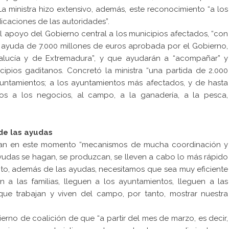
 La ministra hizo extensivo, además, este reconocimiento “a los
icaciones de las autoridades”.
l apoyo del Gobierno central a los municipios afectados, “con
a ayuda de 7.000 millones de euros aprobada por el Gobierno,
alucía y de Extremadura”, y que ayudarán a “acompañar” y
cipios gaditanos. Concretó la ministra “una partida de 2.000
yuntamientos; a los ayuntamientos más afectados, y de hasta
os a los negocios, al campo, a la ganadería, a la pesca,
 de las ayudas
zcan en este momento “mecanismos de mucha coordinación y
ayudas se hagan, se produzcan, se lleven a cabo lo más rápido
nto, además de las ayudas, necesitamos que sea muy eficiente
 a las familias, lleguen a los ayuntamientos, lleguen a las
ue trabajan y viven del campo, por tanto, mostrar nuestra
no de coalición de que “a partir del mes de marzo, es decir,