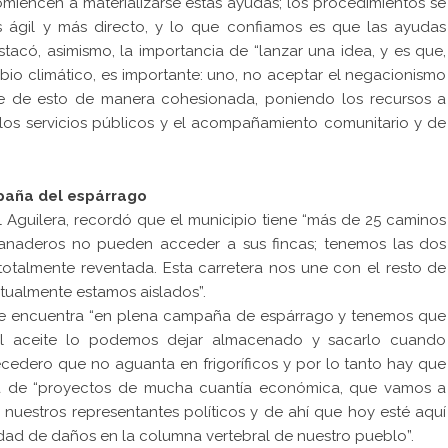
miencen a materializarse estas ayudas; los procedimientos se
ágil y más directo, y lo que confiamos es que las ayudas
stacó, asimismo, la importancia de “lanzar una idea, y es que,
mbio climático, es importante: uno, no aceptar el negacionismo
le de esto de manera cohesionada, poniendo los recursos a
 los servicios públicos y el acompañamiento comunitario y de
paña del espárrago
el Aguilera, recordó que el municipio tiene “más de 25 caminos
ganaderos no pueden acceder a sus fincas; tenemos las dos
totalmente reventada. Esta carretera nos une con el resto de
ctualmente estamos aislados”.
 se encuentra “en plena campaña de espárrago y tenemos que
El aceite lo podemos dejar almacenado y sacarlo cuando
edero que no aguanta en frigoríficos y por lo tanto hay que
trata de “proyectos de mucha cuantía económica, que vamos a
 nuestros representantes políticos y de ahí que hoy esté aquí
idad de daños en la columna vertebral de nuestro pueblo”.