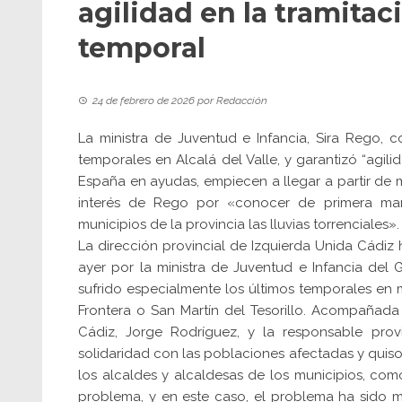
agilidad en la tramitac
temporal
24 de febrero de 2026
por
Redacción
La ministra de Juventud e Infancia, Sira Rego,
temporales en Alcalá del Valle, y garantizó “agil
España en ayudas, empiecen a llegar a partir de m
interés de Rego por «conocer de primera ma
municipios de la provincia las lluvias torrenciales».
La dirección provincial de Izquierda Unida Cádiz 
ayer por la ministra de Juventud e Infancia del
sufrido especialmente los últimos temporales en m
Frontera o San Martín del Tesorillo. Acompañada
Cádiz, Jorge Rodríguez, y la responsable prov
solidaridad con las poblaciones afectadas y quiso
los alcaldes y alcaldesas de los municipios, co
problema, y en este caso, el problema ha sido 