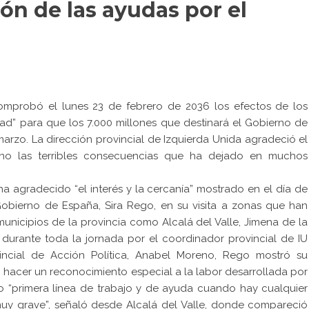
ión de las ayudas por el
 comprobó el lunes 23 de febrero de 2036 los efectos de los
idad” para que los 7.000 millones que destinará el Gobierno de
arzo. La dirección provincial de Izquierda Unida agradeció el
no las terribles consecuencias que ha dejado en muchos
ha agradecido “el interés y la cercanía” mostrado en el día de
 Gobierno de España, Sira Rego, en su visita a zonas que han
unicipios de la provincia como Alcalá del Valle, Jimena de la
 durante toda la jornada por el coordinador provincial de IU
incial de Acción Política, Anabel Moreno, Rego mostró su
 hacer un reconocimiento especial a la labor desarrollada por
mo “primera línea de trabajo y de ayuda cuando hay cualquier
muy grave”, señaló desde Alcalá del Valle, donde compareció