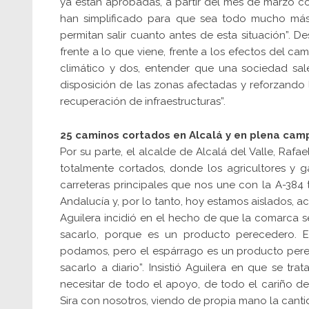
ya están aprobadas, a partir del mes de marzo co
han simplificado para que sea todo mucho más 
permitan salir cuanto antes de esta situación”. De
frente a lo que viene, frente a los efectos del ca
climático y dos, entender que una sociedad sa
disposición de las zonas afectadas y reforzando
recuperación de infraestructuras”.
25 caminos cortados en Alcalá y en plena cam
Por su parte, el alcalde de Alcalá del Valle, Rafa
totalmente cortados, donde los agricultores y 
carreteras principales que nos une con la A-384 
Andalucía y, por lo tanto, hoy estamos aislados, a
Aguilera incidió en el hecho de que la comarca
sacarlo, porque es un producto perecedero. 
podamos, pero el espárrago es un producto perec
sacarlo a diario”. Insistió Aguilera en que se 
necesitar de todo el apoyo, de todo el cariño de
Sira con nosotros, viendo de propia mano la cant