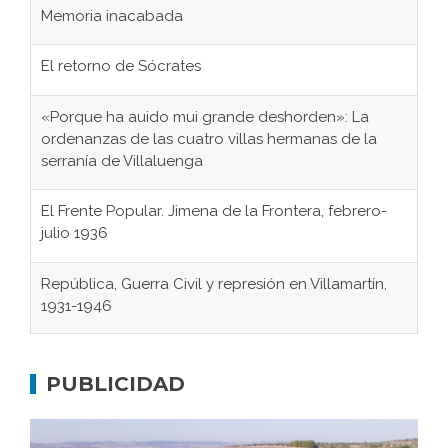
El retorno de Sócrates
«Porque ha auido mui grande deshorden»: La
ordenanzas de las cuatro villas hermanas de la
serranía de Villaluenga
El Frente Popular. Jimena de la Frontera, febrero-
julio 1936
República, Guerra Civil y represión en Villamartín,
1931-1946
Gaditanos deportados a campos de
concentración nazis
PUBLICIDAD
Don Perafán de Ribera y sus fundaciones de
Bornos