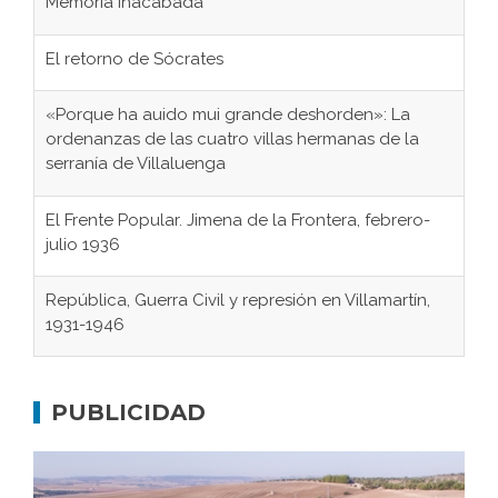
Memoria inacabada
El retorno de Sócrates
«Porque ha auido mui grande deshorden»: La
ordenanzas de las cuatro villas hermanas de la
serranía de Villaluenga
El Frente Popular. Jimena de la Frontera, febrero-
julio 1936
República, Guerra Civil y represión en Villamartín,
1931-1946
Gaditanos deportados a campos de
concentración nazis
PUBLICIDAD
Don Perafán de Ribera y sus fundaciones de
Bornos