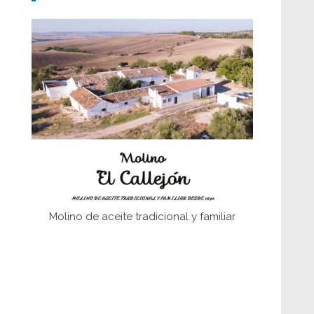
fundaciones de Bornos
El Frente Popular. Ubrique, febrero-julio
1936
Juntar las letras. La alfabetización en el
campo: del afán de saber a la
autogestión
Historia y vivencias del poblado de Los
Hurones
Molino de aceite tradicional y familiar