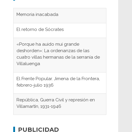
Memoria inacabada
El retorno de Sócrates
«Porque ha auido mui grande
deshorden»: La ordenanzas de las
cuatro villas hermanas de la serranía de
Villaluenga
El Frente Popular. Jimena de la Frontera,
febrero-julio 1936
República, Guerra Civil y represión en
Villamartín, 1931-1946
Gaditanos deportados a campos de
concentración nazis
PUBLICIDAD
Don Perafán de Ribera y sus