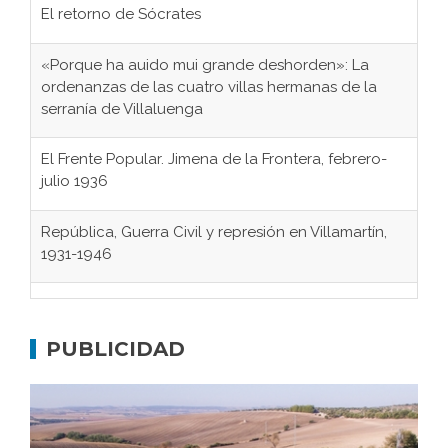
«Porque ha auido mui grande deshorden»: La
ordenanzas de las cuatro villas hermanas de la
serranía de Villaluenga
El Frente Popular. Jimena de la Frontera, febrero-
julio 1936
República, Guerra Civil y represión en Villamartín,
1931-1946
Gaditanos deportados a campos de
concentración nazis
Don Perafán de Ribera y sus fundaciones de
Bornos
PUBLICIDAD
El Frente Popular. Ubrique, febrero-julio 1936