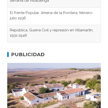
serranía de Villaluenga
El Frente Popular. Jimena de la Frontera, febrero-
julio 1936
República, Guerra Civil y represión en Villamartín,
1931-1946
Gaditanos deportados a campos de
concentración nazis
PUBLICIDAD
Don Perafán de Ribera y sus fundaciones de
Bornos
El Frente Popular. Ubrique, febrero-julio 1936
Juntar las letras. La alfabetización en el campo: del
afán de saber a la autogestión