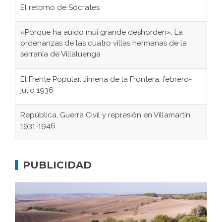
El retorno de Sócrates
«Porque ha auido mui grande deshorden»: La
ordenanzas de las cuatro villas hermanas de la
serranía de Villaluenga
El Frente Popular. Jimena de la Frontera, febrero-
julio 1936
República, Guerra Civil y represión en Villamartín,
1931-1946
Gaditanos deportados a campos de
concentración nazis
PUBLICIDAD
Don Perafán de Ribera y sus fundaciones de
Bornos