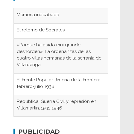
Memoria inacabada
El retorno de Sócrates
«Porque ha auido mui grande
deshorden»: La ordenanzas de las
cuatro villas hermanas de la serranía de
Villaluenga
El Frente Popular. Jimena de la Frontera,
febrero-julio 1936
República, Guerra Civil y represión en
Villamartín, 1931-1946
Gaditanos deportados a campos de
concentración nazis
PUBLICIDAD