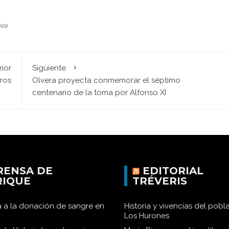
ica
rior
Siguiente
ros
Olvera proyecta conmemorar el séptimo
centenario de la toma por Alfonso XI
RENSA DE
EDITORIAL
RIQUE
TRÉVERIS
 a la donación de sangre en
Historia y vivencias del pob
Los Hurones