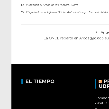
Publicado el
Arcos de la Frontera
,
Sierra
Etiquetado con
Alfonso Oñate
,
Antonio Ortega
,
Memoria histór
Ante
La ONCE reparte en Arcos 350.000 eu
EL TIEMPO
P
UB
Llamada
verano