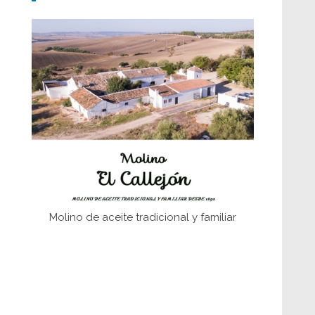
Don Perafán de Ribera y sus
fundaciones de Bornos
El Frente Popular. Ubrique, febrero-julio
1936
Juntar las letras. La alfabetización en el
campo: del afán de saber a la
autogestión
Historia y vivencias del poblado de Los
Hurones
Molino de aceite tradicional y familiar