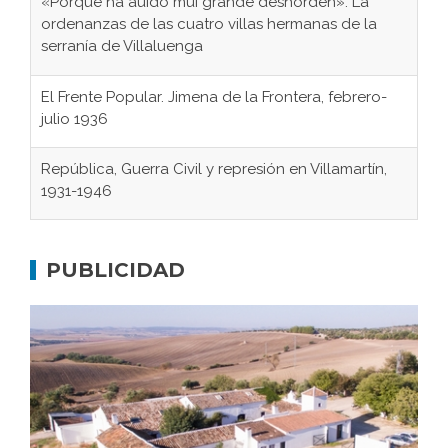
«Porque ha auido mui grande deshorden»: La
ordenanzas de las cuatro villas hermanas de la
serranía de Villaluenga
El Frente Popular. Jimena de la Frontera, febrero-
julio 1936
República, Guerra Civil y represión en Villamartín,
1931-1946
Gaditanos deportados a campos de
concentración nazis
PUBLICIDAD
Don Perafán de Ribera y sus fundaciones de
Bornos
El Frente Popular. Ubrique, febrero-julio 1936
Juntar las letras. La alfabetización en el campo: del