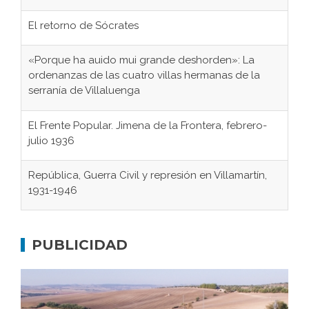
El retorno de Sócrates
«Porque ha auido mui grande deshorden»: La
ordenanzas de las cuatro villas hermanas de la
serranía de Villaluenga
El Frente Popular. Jimena de la Frontera, febrero-
julio 1936
República, Guerra Civil y represión en Villamartín,
1931-1946
Gaditanos deportados a campos de
concentración nazis
PUBLICIDAD
Don Perafán de Ribera y sus fundaciones de
Bornos