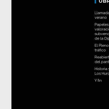
UB
Llamada
verano
Papeles 
valorac
subvenc
de la D
El Plen
tráfico
Reabiert
del pan
Historia
Los Hur
Y fin