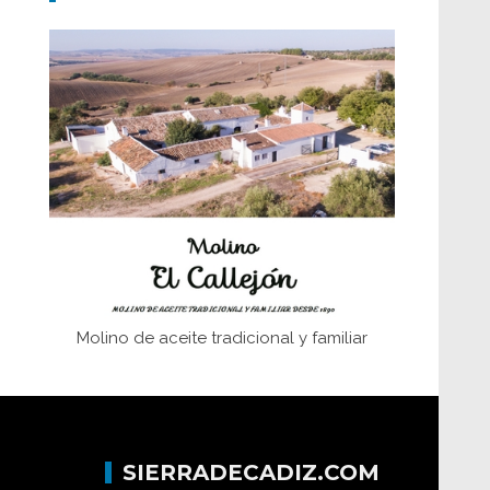
Don Perafán de Ribera y sus
fundaciones de Bornos
El Frente Popular. Ubrique, febrero-julio
1936
Juntar las letras. La alfabetización en el
campo: del afán de saber a la
autogestión
Historia y vivencias del poblado de Los
Hurones
Molino de aceite tradicional y familiar
SIERRADECADIZ.COM