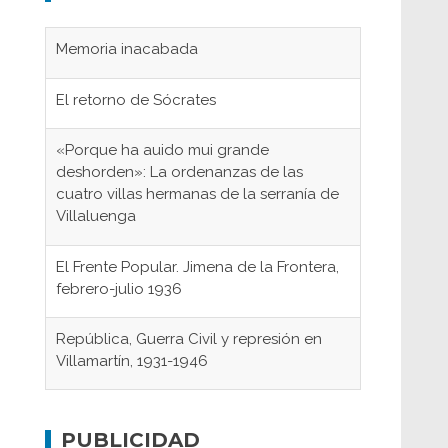
Memoria inacabada
El retorno de Sócrates
«Porque ha auido mui grande
deshorden»: La ordenanzas de las
cuatro villas hermanas de la serranía de
Villaluenga
El Frente Popular. Jimena de la Frontera,
febrero-julio 1936
República, Guerra Civil y represión en
Villamartín, 1931-1946
Gaditanos deportados a campos de
concentración nazis
PUBLICIDAD