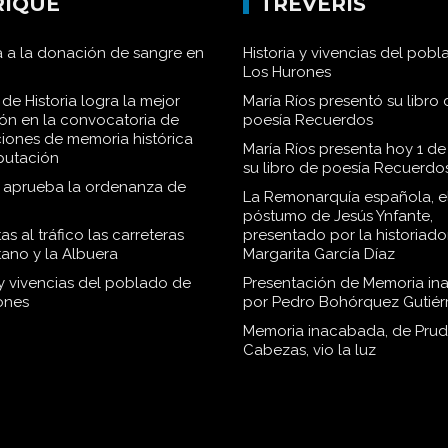
RIQUE
TRÉVERIS
 a la donación de sangre en
Historia y vivencias del pob
Los Hurones
de Historia logra la mejor
María Ríos presentó su libro 
ión en la convocatoria de
poesía Recuerdos
iones de memoria histórica
María Ríos presenta hoy 1 de
iputación
su libro de poesía Recuerdo
o aprueba la ordenanza de
La Remonarquía española, el
póstumo de Jesús Ynfante,
as al tráfico las carreteras
presentado por la historiado
tano y la Albuera
Margarita García Díaz
 y vivencias del poblado de
Presentación de Memoria in
ones
por Pedro Bohórquez Gutiér
Memoria inacabada, de Pru
Cabezas, vio la luz