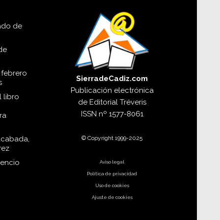
lado de
de
 febrero
SierradeCadiz.com
s
Publicación electrónica
 libro
de
Editorial Tréveris
ISSN
nº 1577-8061
ra
© Copyright 1999-2025
acabada,
rez
dencio
Aviso legal
Política de privacidad
Uso de cookies
Ajuste de cookies