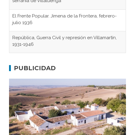
serranía de Villaluenga
El Frente Popular. Jimena de la Frontera, febrero-
julio 1936
República, Guerra Civil y represión en Villamartín,
1931-1946
Gaditanos deportados a campos de
concentración nazis
PUBLICIDAD
Don Perafán de Ribera y sus fundaciones de
Bornos
El Frente Popular. Ubrique, febrero-julio 1936
Juntar las letras. La alfabetización en el campo: del
afán de saber a la autogestión