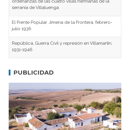
ordenanzas de las cuatro villas hermanas de la
serranía de Villaluenga
El Frente Popular. Jimena de la Frontera, febrero-
julio 1936
República, Guerra Civil y represión en Villamartín,
1931-1946
Gaditanos deportados a campos de
concentración nazis
PUBLICIDAD
Don Perafán de Ribera y sus fundaciones de
Bornos
El Frente Popular. Ubrique, febrero-julio 1936
Juntar las letras. La alfabetización en el campo: del
afán de saber a la autogestión