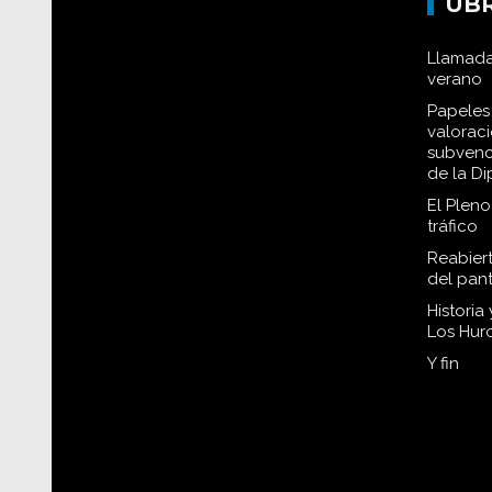
UB
Llamada
verano
Papeles 
valorac
subvenc
de la D
El Plen
tráfico
Reabiert
del pan
Historia
Los Hur
Y fin