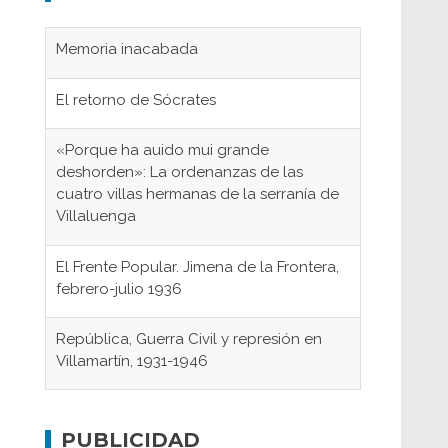
Memoria inacabada
El retorno de Sócrates
«Porque ha auido mui grande
deshorden»: La ordenanzas de las
cuatro villas hermanas de la serranía de
Villaluenga
El Frente Popular. Jimena de la Frontera,
febrero-julio 1936
República, Guerra Civil y represión en
Villamartín, 1931-1946
Gaditanos deportados a campos de
concentración nazis
PUBLICIDAD