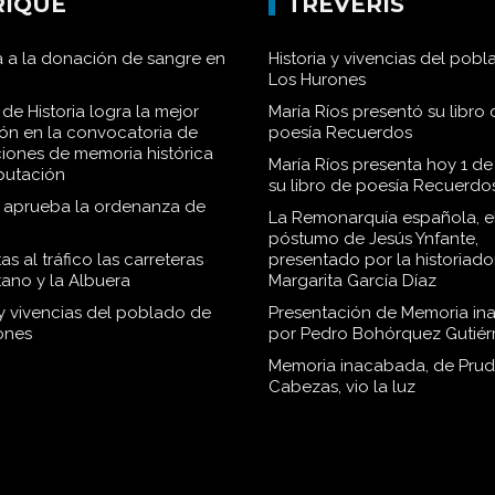
RIQUE
TRÉVERIS
 a la donación de sangre en
Historia y vivencias del pob
Los Hurones
de Historia logra la mejor
María Ríos presentó su libro 
ión en la convocatoria de
poesía Recuerdos
iones de memoria histórica
María Ríos presenta hoy 1 de
iputación
su libro de poesía Recuerdo
o aprueba la ordenanza de
La Remonarquía española, el
póstumo de Jesús Ynfante,
as al tráfico las carreteras
presentado por la historiado
tano y la Albuera
Margarita García Díaz
 y vivencias del poblado de
Presentación de Memoria in
ones
por Pedro Bohórquez Gutiér
Memoria inacabada, de Pru
Cabezas, vio la luz