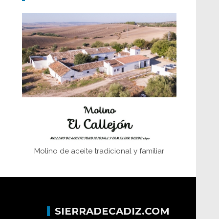
Don Perafán de Ribera y sus
fundaciones de Bornos
El Frente Popular. Ubrique, febrero-julio
1936
Juntar las letras. La alfabetización en el
campo: del afán de saber a la
autogestión
Historia y vivencias del poblado de Los
Hurones
Molino de aceite tradicional y familiar
SIERRADECADIZ.COM