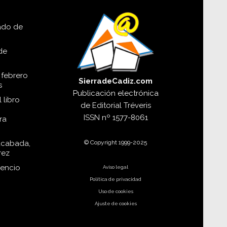
lado de
de
 febrero
SierradeCadiz.com
s
Publicación electrónica
 libro
de
Editorial Tréveris
ISSN
nº 1577-8061
ra
© Copyright 1999-2025
acabada,
rez
dencio
Aviso legal
Política de privacidad
Uso de cookies
Ajuste de cookies