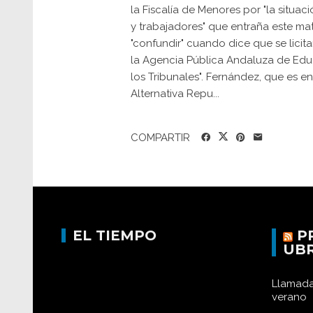
la Fiscalía de Menores por "la situac
y trabajadores" que entraña este ma
"confundir" cuando dice que se licit
la Agencia Pública Andaluza de Edu
los Tribunales". Fernández, que es 
Alternativa Repu...
COMPARTIR
EL TIEMPO
P
UB
Llamada
verano