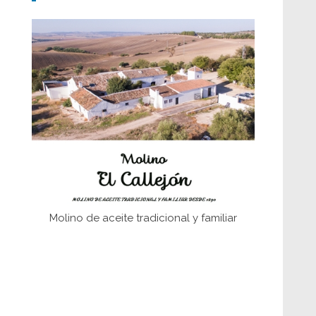
Don Perafán de Ribera y sus
fundaciones de Bornos
El Frente Popular. Ubrique, febrero-julio
1936
Juntar las letras. La alfabetización en el
campo: del afán de saber a la
autogestión
Historia y vivencias del poblado de Los
Hurones
Molino de aceite tradicional y familiar