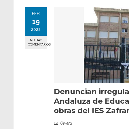
FEB
19
2022
NO HAY
COMENTARIOS
Denuncian irregula
Andaluza de Educac
obras del IES Zafr
Olvera