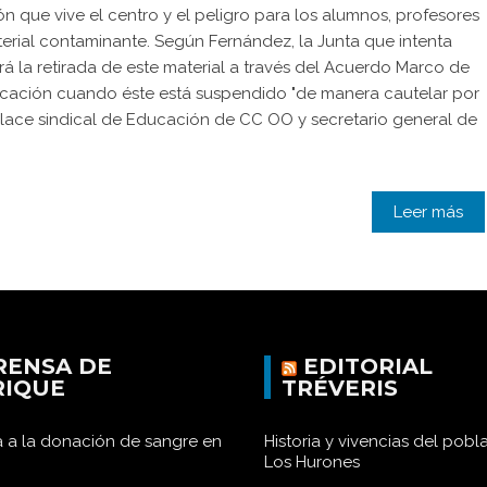
ión que vive el centro y el peligro para los alumnos, profesores
terial contaminante. Según Fernández, la Junta que intenta
ará la retirada de este material a través del Acuerdo Marco de
cación cuando éste está suspendido "de manera cautelar por
enlace sindical de Educación de CC OO y secretario general de
Leer más
RENSA DE
EDITORIAL
RIQUE
TRÉVERIS
 a la donación de sangre en
Historia y vivencias del pob
Los Hurones