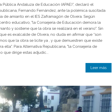
ia Pública Andaluza de Educación (APAE)”, declaró el
epublicana, Fernando Fernández, ante la polémica suscitada
cia de amianto en el IES Zaframagón de Olvera. Según
centro educativo, "la Consejería de Educación demora la
anto y sostiene que la obra se realizará en el verano". Sin
 que es exalcalde de Olvera, no duda en afirmar que “son
imos que la obra se licite ya , y que demuestren que existe
a ella”. Para Alternativa Republicana, "la Consejería de
 que dirige estas adjudic...
Leer más