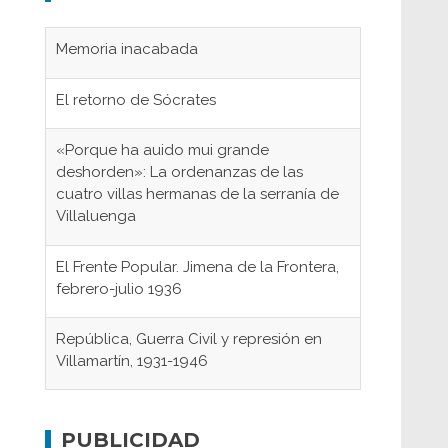
Memoria inacabada
El retorno de Sócrates
«Porque ha auido mui grande
deshorden»: La ordenanzas de las
cuatro villas hermanas de la serranía de
Villaluenga
El Frente Popular. Jimena de la Frontera,
febrero-julio 1936
República, Guerra Civil y represión en
Villamartín, 1931-1946
Gaditanos deportados a campos de
concentración nazis
PUBLICIDAD