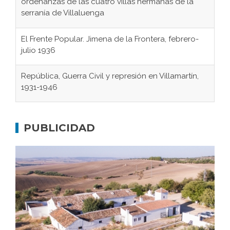
ordenanzas de las cuatro villas hermanas de la
serranía de Villaluenga
El Frente Popular. Jimena de la Frontera, febrero-
julio 1936
República, Guerra Civil y represión en Villamartín,
1931-1946
Gaditanos deportados a campos de
concentración nazis
PUBLICIDAD
Don Perafán de Ribera y sus fundaciones de
Bornos
El Frente Popular. Ubrique, febrero-julio 1936
Juntar las letras. La alfabetización en el campo: del
afán de saber a la autogestión