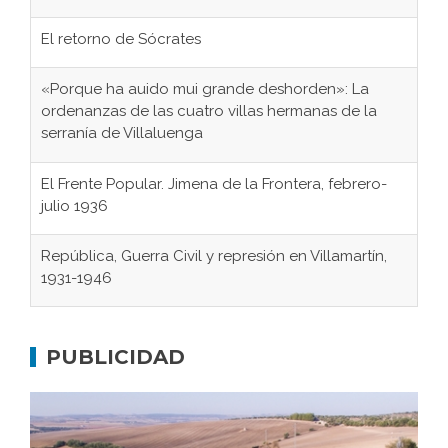
El retorno de Sócrates
«Porque ha auido mui grande deshorden»: La
ordenanzas de las cuatro villas hermanas de la
serranía de Villaluenga
El Frente Popular. Jimena de la Frontera, febrero-
julio 1936
República, Guerra Civil y represión en Villamartín,
1931-1946
Gaditanos deportados a campos de
concentración nazis
PUBLICIDAD
Don Perafán de Ribera y sus fundaciones de
Bornos