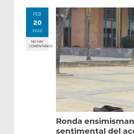
FEB
20
2022
NO HAY
COMENTARIOS
Ronda ensimismant
sentimental del a