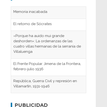
Memoria inacabada
El retorno de Sócrates
«Porque ha auido mui grande
deshorden»: La ordenanzas de las
cuatro villas hermanas de la serranía de
Villaluenga
El Frente Popular. Jimena de la Frontera,
febrero-julio 1936
República, Guerra Civil y represión en
Villamartín, 1931-1946
Gaditanos deportados a campos de
concentración nazis
PUBLICIDAD