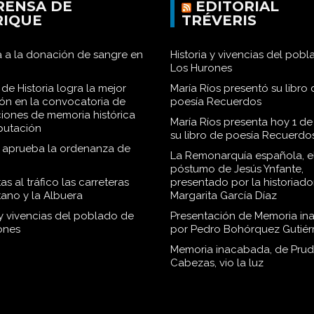
RENSA DE
EDITORIAL
RIQUE
TRÉVERIS
 a la donación de sangre en
Historia y vivencias del pob
Los Hurones
de Historia logra la mejor
María Ríos presentó su libro 
ión en la convocatoria de
poesía Recuerdos
iones de memoria histórica
María Ríos presenta hoy 1 de
iputación
su libro de poesía Recuerdo
o aprueba la ordenanza de
La Remonarquía española, el
póstumo de Jesús Ynfante,
as al tráfico las carreteras
presentado por la historiado
tano y la Albuera
Margarita García Díaz
 y vivencias del poblado de
Presentación de Memoria in
ones
por Pedro Bohórquez Gutiér
Memoria inacabada, de Pru
Cabezas, vio la luz