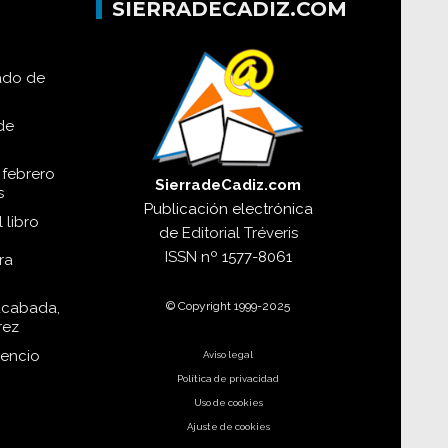
SIERRADECADIZ.COM
lado de
de
 febrero
SierradeCadiz.com
s
Publicación electrónica
 libro
de
Editorial Tréveris
ISSN
nº 1577-8061
ra
© Copyright 1999-2025
acabada,
rez
dencio
Aviso legal
Política de privacidad
Uso de cookies
Ajuste de cookies