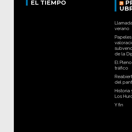
EL TIEMPO
P
UB
Llamada
verano
Papeles 
valorac
subvenc
de la D
El Plen
tráfico
Reabiert
del pan
Historia
Los Hur
Y fin