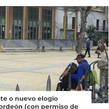
e o nuevo elogio
cordeón (con permiso de