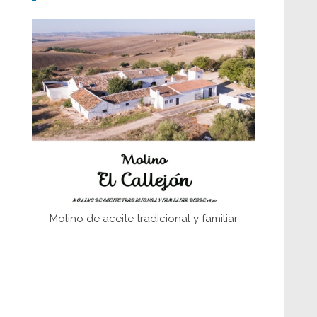
Don Perafán de Ribera y sus
fundaciones de Bornos
El Frente Popular. Ubrique, febrero-julio
1936
Juntar las letras. La alfabetización en el
campo: del afán de saber a la
autogestión
Historia y vivencias del poblado de Los
Hurones
Molino de aceite tradicional y familiar