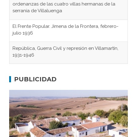
ordenanzas de las cuatro villas hermanas de la
serranía de Villaluenga
El Frente Popular. Jimena de la Frontera, febrero-
julio 1936
República, Guerra Civil y represión en Villamartín,
1931-1946
Gaditanos deportados a campos de
concentración nazis
PUBLICIDAD
Don Perafán de Ribera y sus fundaciones de
Bornos
El Frente Popular. Ubrique, febrero-julio 1936
Juntar las letras. La alfabetización en el campo: del