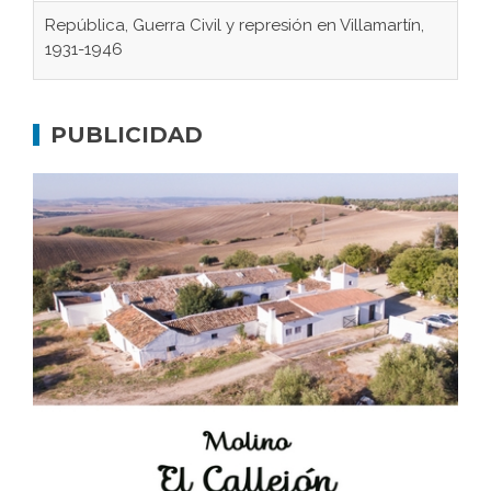
República, Guerra Civil y represión en Villamartín,
1931-1946
Gaditanos deportados a campos de
concentración nazis
PUBLICIDAD
Don Perafán de Ribera y sus fundaciones de
Bornos
El Frente Popular. Ubrique, febrero-julio 1936
Juntar las letras. La alfabetización en el campo: del
afán de saber a la autogestión
Historia y vivencias del poblado de Los Hurones