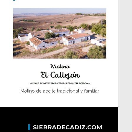
Don Perafán de Ribera y sus
fundaciones de Bornos
El Frente Popular. Ubrique, febrero-julio
1936
Juntar las letras. La alfabetización en el
campo: del afán de saber a la
autogestión
Historia y vivencias del poblado de Los
Hurones
Molino de aceite tradicional y familiar
SIERRADECADIZ.COM