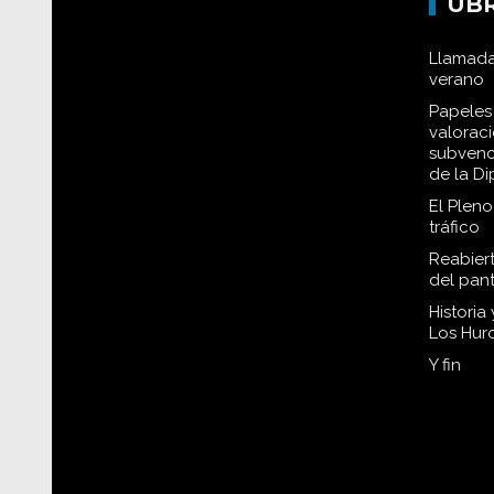
UB
Llamada
verano
Papeles 
valorac
subvenc
de la D
El Plen
tráfico
Reabiert
del pan
Historia
Los Hur
Y fin