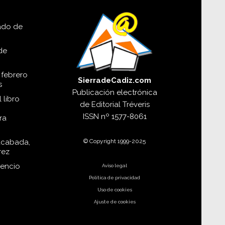
lado de
de
 febrero
SierradeCadiz.com
s
Publicación electrónica
 libro
de
Editorial Tréveris
ISSN
nº 1577-8061
ra
© Copyright 1999-2025
acabada,
rez
dencio
Aviso legal
Política de privacidad
Uso de cookies
Ajuste de cookies