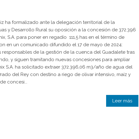
z ha formalizado ante la delegación territorial de la
uas y Desarrollo Rural su oposición a la concesión de 372.396
ix, S.A. para poner en regadío 111,5 has en el término de
aron en un comunicado difundido el 17 de mayo de 2024:
 responsables de la gestión de la cuenca del Guadalete tras
ndo, y siguen tramitando nuevas concesiones para ampliar
ix S.A. ha solicitado extraer 372.396,06 m3/año de agua del
rado del Rey con destino a riego de olivar intensivo, maíz y
de concesi...
Leer más