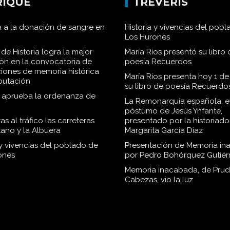
RIQUE
TRÉVERIS
 a la donación de sangre en
Historia y vivencias del pob
Los Hurones
de Historia logra la mejor
María Ríos presentó su libro 
ión en la convocatoria de
poesía Recuerdos
iones de memoria histórica
María Ríos presenta hoy 1 de
iputación
su libro de poesía Recuerdo
o aprueba la ordenanza de
La Remonarquía española, el
póstumo de Jesús Ynfante,
as al tráfico las carreteras
presentado por la historiado
tano y la Albuera
Margarita García Díaz
 y vivencias del poblado de
Presentación de Memoria in
ones
por Pedro Bohórquez Gutiér
Memoria inacabada, de Pru
Cabezas, vio la luz