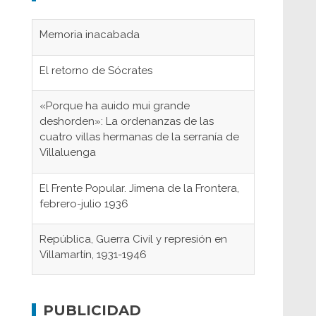
Memoria inacabada
El retorno de Sócrates
«Porque ha auido mui grande
deshorden»: La ordenanzas de las
cuatro villas hermanas de la serranía de
Villaluenga
El Frente Popular. Jimena de la Frontera,
febrero-julio 1936
República, Guerra Civil y represión en
Villamartín, 1931-1946
Gaditanos deportados a campos de
concentración nazis
PUBLICIDAD