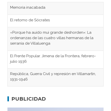
Memoria inacabada
El retorno de Sócrates
«Porque ha auido mui grande deshorden»: La
ordenanzas de las cuatro villas hermanas de la
serranía de Villaluenga
El Frente Popular. Jimena de la Frontera, febrero-
julio 1936
República, Guerra Civil y represión en Villamartín,
1931-1946
Gaditanos deportados a campos de
concentración nazis
PUBLICIDAD
Don Perafán de Ribera y sus fundaciones de