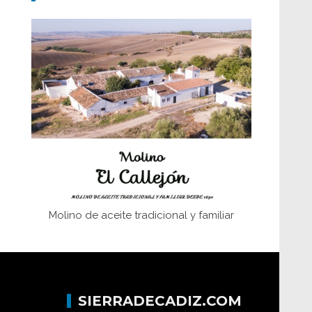
Don Perafán de Ribera y sus
fundaciones de Bornos
El Frente Popular. Ubrique, febrero-julio
1936
Juntar las letras. La alfabetización en el
campo: del afán de saber a la
autogestión
Historia y vivencias del poblado de Los
Hurones
Molino de aceite tradicional y familiar
SIERRADECADIZ.COM