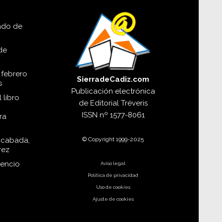
lado de
de
 febrero
SierradeCadiz.com
s
Publicación electrónica
 libro
de
Editorial Tréveris
ISSN
nº 1577-8061
ra
© Copyright 1999-2025
acabada,
rez
dencio
Aviso legal
Política de privacidad
Uso de cookies
Ajuste de cookies