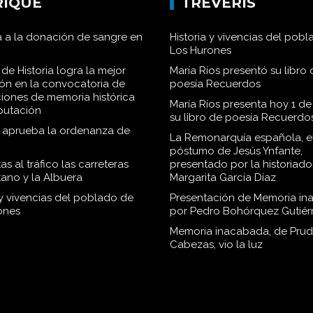
RIQUE
TRÉVERIS
 a la donación de sangre en
Historia y vivencias del pob
Los Hurones
de Historia logra la mejor
María Ríos presentó su libro 
ión en la convocatoria de
poesía Recuerdos
iones de memoria histórica
María Ríos presenta hoy 1 de
iputación
su libro de poesía Recuerdo
o aprueba la ordenanza de
La Remonarquía española, el
póstumo de Jesús Ynfante,
as al tráfico las carreteras
presentado por la historiado
tano y la Albuera
Margarita García Díaz
 y vivencias del poblado de
Presentación de Memoria in
ones
por Pedro Bohórquez Gutiér
Memoria inacabada, de Pru
Cabezas, vio la luz