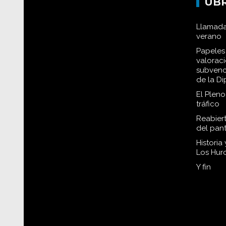
UB
Llamada
verano
Papeles 
valorac
subvenc
de la D
El Plen
tráfico
Reabiert
del pan
Historia
Los Hur
Y fin