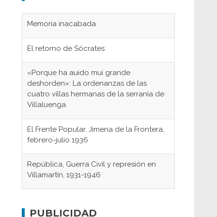
Memoria inacabada
El retorno de Sócrates
«Porque ha auido mui grande
deshorden»: La ordenanzas de las
cuatro villas hermanas de la serranía de
Villaluenga
El Frente Popular. Jimena de la Frontera,
febrero-julio 1936
República, Guerra Civil y represión en
Villamartín, 1931-1946
Gaditanos deportados a campos de
concentración nazis
PUBLICIDAD