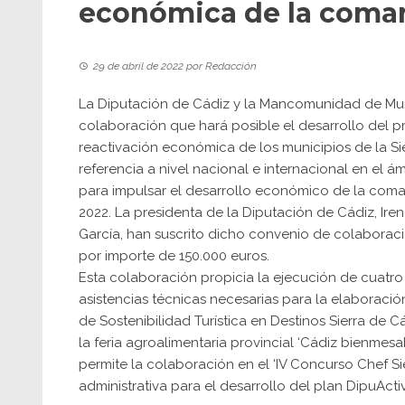
económica de la coma
29 de abril de 2022
por
Redacción
La Diputación de Cádiz y la Mancomunidad de Muni
colaboración que hará posible el desarrollo del pro
reactivación económica de los municipios de la Sie
referencia a nivel nacional e internacional en el á
para impulsar el desarrollo económico de la comarc
2022. La presidenta de la Diputación de Cádiz, Ire
García, han suscrito dicho convenio de colaboraci
por importe de 150.000 euros.
Esta colaboración propicia la ejecución de cuatro 
asistencias técnicas necesarias para la elaboració
de Sostenibilidad Turística en Destinos Sierra de Cá
la feria agroalimentaria provincial ‘Cádiz bienme
permite la colaboración en el ‘IV Concurso Chef Sier
administrativa para el desarrollo del plan DipuActi