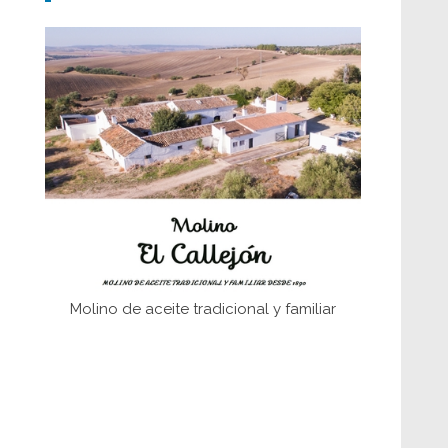
Don Perafán de Ribera y sus
fundaciones de Bornos
El Frente Popular. Ubrique, febrero-julio
1936
Juntar las letras. La alfabetización en el
campo: del afán de saber a la
autogestión
Historia y vivencias del poblado de Los
Hurones
Molino de aceite tradicional y familiar