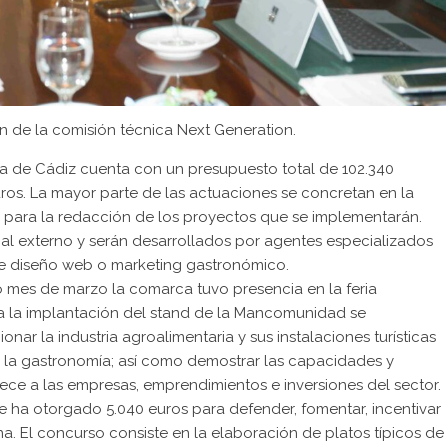
ión de la comisión técnica Next Generation.
erra de Cádiz cuenta con un presupuesto total de 102.340
uros. La mayor parte de las actuaciones se concretan en la
s para la redacción de los proyectos que se implementarán.
nal externo y serán desarrollados por agentes especializados
 de diseño web o marketing gastronómico.
 mes de marzo la comarca tuvo presencia en la feria
ra la implantación del stand de la Mancomunidad se
nar la industria agroalimentaria y sus instalaciones turísticas
 de la gastronomía; así como demostrar las capacidades y
rece a las empresas, emprendimientos e inversiones del sector.
 se ha otorgado 5.040 euros para defender, fomentar, incentivar
ona. El concurso consiste en la elaboración de platos típicos de