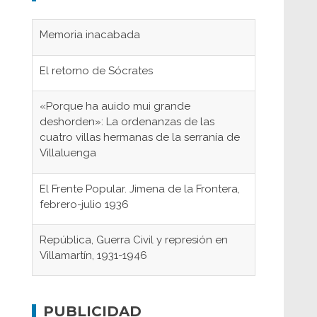
Memoria inacabada
El retorno de Sócrates
«Porque ha auido mui grande
deshorden»: La ordenanzas de las
cuatro villas hermanas de la serranía de
Villaluenga
El Frente Popular. Jimena de la Frontera,
febrero-julio 1936
República, Guerra Civil y represión en
Villamartín, 1931-1946
Gaditanos deportados a campos de
concentración nazis
PUBLICIDAD