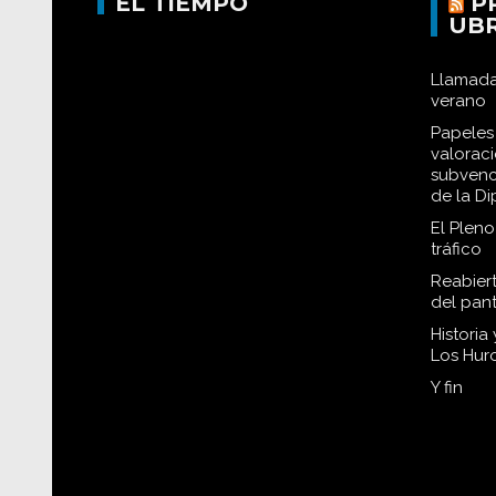
EL TIEMPO
P
UB
Llamada
verano
Papeles 
valorac
subvenc
de la D
El Plen
tráfico
Reabiert
del pan
Historia
Los Hur
Y fin