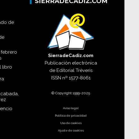
SIERRADECADIZ.COM
lado de
de
 febrero
SierradeCadiz.com
s
Publicación electrónica
 libro
de
Editorial Tréveris
ISSN
nº 1577-8061
ra
© Copyright 1999-2025
acabada,
rez
dencio
Aviso legal
Política de privacidad
Uso de cookies
Ajuste de cookies