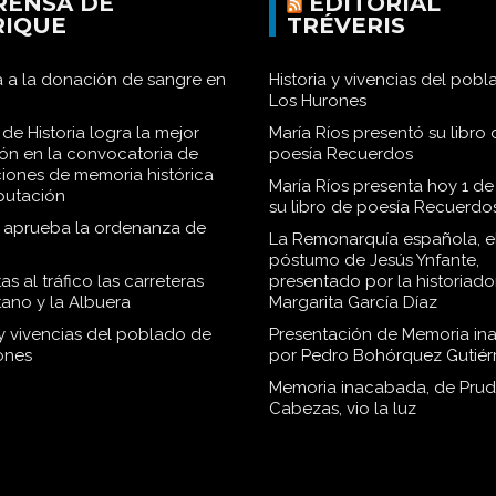
RENSA DE
EDITORIAL
RIQUE
TRÉVERIS
 a la donación de sangre en
Historia y vivencias del pob
Los Hurones
de Historia logra la mejor
María Ríos presentó su libro 
ión en la convocatoria de
poesía Recuerdos
iones de memoria histórica
María Ríos presenta hoy 1 de
iputación
su libro de poesía Recuerdo
o aprueba la ordenanza de
La Remonarquía española, el
póstumo de Jesús Ynfante,
as al tráfico las carreteras
presentado por la historiado
tano y la Albuera
Margarita García Díaz
 y vivencias del poblado de
Presentación de Memoria in
ones
por Pedro Bohórquez Gutiér
Memoria inacabada, de Pru
Cabezas, vio la luz