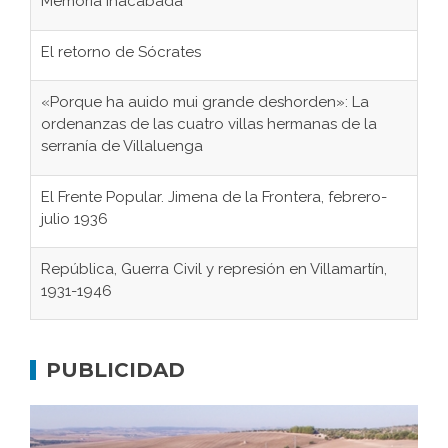
Memoria inacabada
El retorno de Sócrates
«Porque ha auido mui grande deshorden»: La
ordenanzas de las cuatro villas hermanas de la
serranía de Villaluenga
El Frente Popular. Jimena de la Frontera, febrero-
julio 1936
República, Guerra Civil y represión en Villamartín,
1931-1946
Gaditanos deportados a campos de
concentración nazis
PUBLICIDAD
Don Perafán de Ribera y sus fundaciones de
Bornos