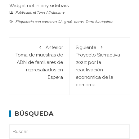
Widget not in any sidebars
Publicado el
Torre Alháquime
Etiquetado con
carretera CA-9106
,
obras
,
Torre Alháquime
Anterior
Siguiente
Toma de muestras de
Proyecto Sierractiva
ADN de familiares de
2022: por la
represaliados en
reactivación
Espera
económica de la
comarca
BÚSQUEDA