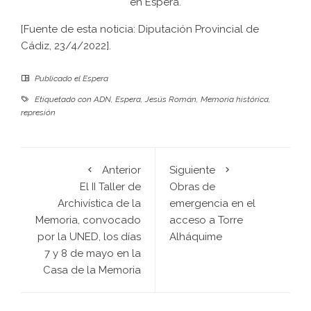
en Espera.
[Fuente de esta noticia: Diputación Provincial de
Cádiz, 23/4/2022].
Publicado el
Espera
Etiquetado con
ADN
,
Espera
,
Jesús Román
,
Memoria histórica
,
represión
Anterior
Siguiente
El II Taller de
Obras de
Archivística de la
emergencia en el
Memoria, convocado
acceso a Torre
por la UNED, los días
Alháquime
7 y 8 de mayo en la
Casa de la Memoria