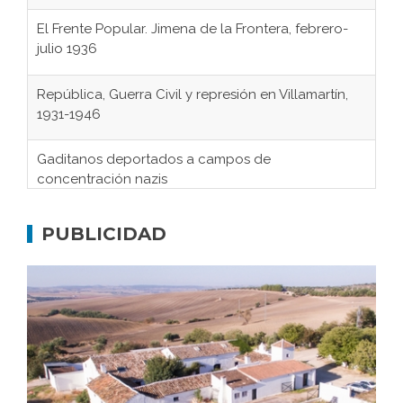
El Frente Popular. Jimena de la Frontera, febrero-
julio 1936
República, Guerra Civil y represión en Villamartín,
1931-1946
Gaditanos deportados a campos de
concentración nazis
Don Perafán de Ribera y sus fundaciones de
Bornos
PUBLICIDAD
El Frente Popular. Ubrique, febrero-julio 1936
Juntar las letras. La alfabetización en el campo: del
afán de saber a la autogestión
Historia y vivencias del poblado de Los Hurones