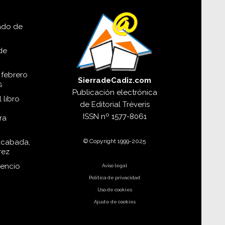
lado de
de
 febrero
SierradeCadiz.com
s
Publicación electrónica
 libro
de
Editorial Tréveris
ISSN
nº 1577-8061
ra
© Copyright 1999-2025
acabada,
rez
dencio
Aviso legal
Política de privacidad
Uso de cookies
Ajuste de cookies