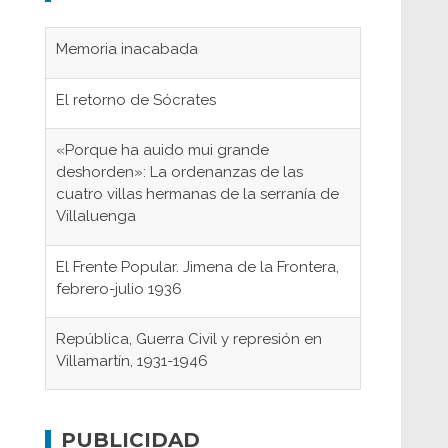
Memoria inacabada
El retorno de Sócrates
«Porque ha auido mui grande
deshorden»: La ordenanzas de las
cuatro villas hermanas de la serranía de
Villaluenga
El Frente Popular. Jimena de la Frontera,
febrero-julio 1936
República, Guerra Civil y represión en
Villamartín, 1931-1946
Gaditanos deportados a campos de
concentración nazis
PUBLICIDAD