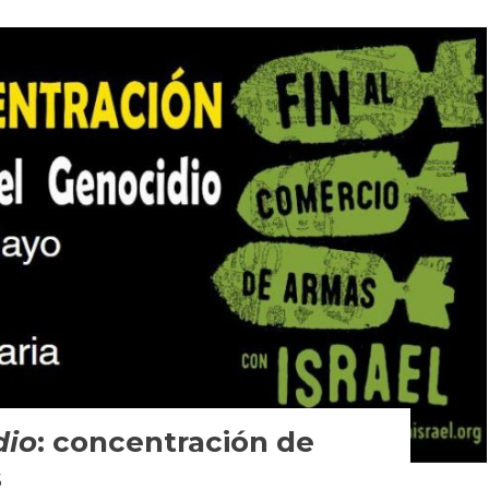
dio
: concentración de
s