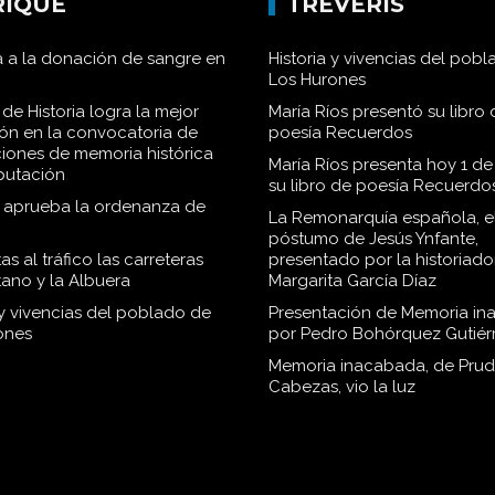
RIQUE
TRÉVERIS
 a la donación de sangre en
Historia y vivencias del pob
Los Hurones
de Historia logra la mejor
María Ríos presentó su libro 
ión en la convocatoria de
poesía Recuerdos
iones de memoria histórica
María Ríos presenta hoy 1 de
iputación
su libro de poesía Recuerdo
o aprueba la ordenanza de
La Remonarquía española, el
póstumo de Jesús Ynfante,
as al tráfico las carreteras
presentado por la historiado
tano y la Albuera
Margarita García Díaz
 y vivencias del poblado de
Presentación de Memoria in
ones
por Pedro Bohórquez Gutiér
Memoria inacabada, de Pru
Cabezas, vio la luz