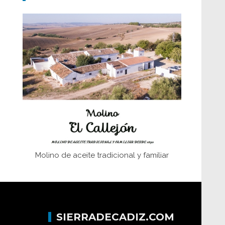
Don Perafán de Ribera y sus
fundaciones de Bornos
El Frente Popular. Ubrique, febrero-julio
1936
Juntar las letras. La alfabetización en el
campo: del afán de saber a la
autogestión
Historia y vivencias del poblado de Los
Hurones
Molino de aceite tradicional y familiar
SIERRADECADIZ.COM