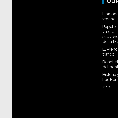
UB
Llamada
verano
Papeles 
valorac
subvenc
de la D
El Plen
tráfico
Reabiert
del pan
Historia
Los Hur
Y fin