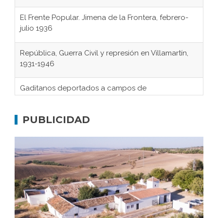
El Frente Popular. Jimena de la Frontera, febrero-
julio 1936
República, Guerra Civil y represión en Villamartín,
1931-1946
Gaditanos deportados a campos de
concentración nazis
Don Perafán de Ribera y sus fundaciones de
Bornos
PUBLICIDAD
El Frente Popular. Ubrique, febrero-julio 1936
Juntar las letras. La alfabetización en el campo: del
afán de saber a la autogestión
Historia y vivencias del poblado de Los Hurones