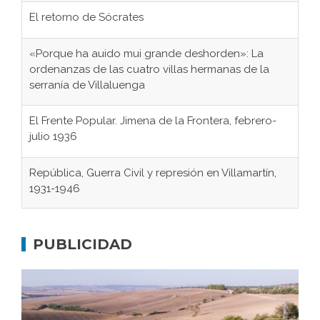
El retorno de Sócrates
«Porque ha auido mui grande deshorden»: La
ordenanzas de las cuatro villas hermanas de la
serranía de Villaluenga
El Frente Popular. Jimena de la Frontera, febrero-
julio 1936
República, Guerra Civil y represión en Villamartín,
1931-1946
Gaditanos deportados a campos de
concentración nazis
PUBLICIDAD
Don Perafán de Ribera y sus fundaciones de
Bornos