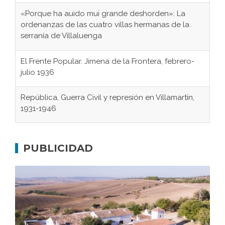
«Porque ha auido mui grande deshorden»: La
ordenanzas de las cuatro villas hermanas de la
serranía de Villaluenga
El Frente Popular. Jimena de la Frontera, febrero-
julio 1936
República, Guerra Civil y represión en Villamartín,
1931-1946
Gaditanos deportados a campos de
concentración nazis
PUBLICIDAD
Don Perafán de Ribera y sus fundaciones de
Bornos
El Frente Popular. Ubrique, febrero-julio 1936