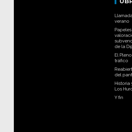
UB
Llamada
verano
Papeles 
valorac
subvenc
de la D
El Plen
tráfico
Reabiert
del pan
Historia
Los Hur
Y fin