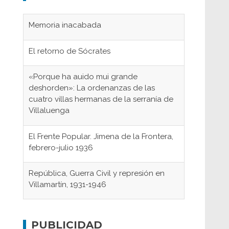
Memoria inacabada
El retorno de Sócrates
«Porque ha auido mui grande
deshorden»: La ordenanzas de las
cuatro villas hermanas de la serranía de
Villaluenga
El Frente Popular. Jimena de la Frontera,
febrero-julio 1936
República, Guerra Civil y represión en
Villamartín, 1931-1946
Gaditanos deportados a campos de
concentración nazis
PUBLICIDAD