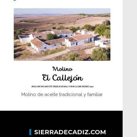
Don Perafán de Ribera y sus
fundaciones de Bornos
El Frente Popular. Ubrique, febrero-julio
1936
Juntar las letras. La alfabetización en el
campo: del afán de saber a la
autogestión
Historia y vivencias del poblado de Los
Hurones
Molino de aceite tradicional y familiar
SIERRADECADIZ.COM