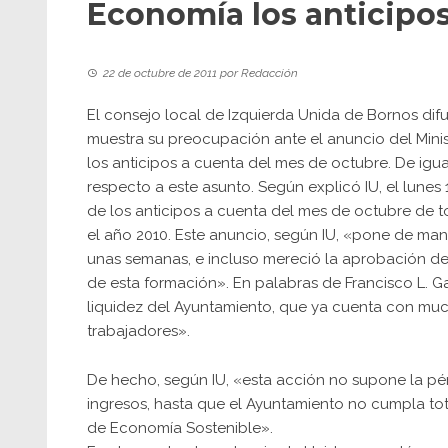
Economía los anticipo
22 de octubre de 2011
por
Redacción
El consejo local de Izquierda Unida de Bornos dif
muestra su preocupación ante el anuncio del Mini
los anticipos a cuenta del mes de octubre. De ig
respecto a este asunto. Según explicó IU, el lunes
de los anticipos a cuenta del mes de octubre de 
el año 2010. Este anuncio, según IU, «pone de man
unas semanas, e incluso mereció la aprobación de
de esta formación». En palabras de Francisco L. G
liquidez del Ayuntamiento, que ya cuenta con much
trabajadores».
De hecho, según IU, «esta acción no supone la pér
ingresos, hasta que el Ayuntamiento no cumpla to
de Economía Sostenible».