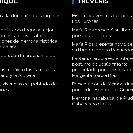
RIQUE
TRÉVERIS
 a la donación de sangre en
Historia y vivencias del pob
Los Hurones
de Historia logra la mejor
María Ríos presentó su libro 
ión en la convocatoria de
poesía Recuerdos
iones de memoria histórica
María Ríos presenta hoy 1 de
iputación
su libro de poesía Recuerdo
o aprueba la ordenanza de
La Remonarquía española, el
póstumo de Jesús Ynfante,
as al tráfico las carreteras
presentado por la historiado
tano y la Albuera
Margarita García Díaz
 y vivencias del poblado de
Presentación de Memoria in
ones
por Pedro Bohórquez Gutiér
Memoria inacabada, de Pru
Cabezas, vio la luz