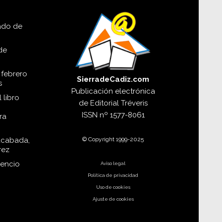
lado de
de
 febrero
SierradeCadiz.com
s
Publicación electrónica
 libro
de
Editorial Tréveris
ISSN
nº 1577-8061
ra
© Copyright 1999-2025
acabada,
rez
dencio
Aviso legal
Política de privacidad
Uso de cookies
Ajuste de cookies