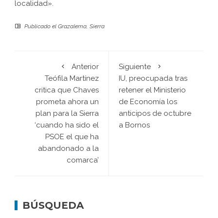
localidad».
Publicado el
Grazalema
,
Sierra
Anterior
Siguiente
Teófila Martínez
IU, preocupada tras
critica que Chaves
retener el Ministerio
prometa ahora un
de Economía los
plan para la Sierra
anticipos de octubre
‘cuando ha sido el
a Bornos
PSOE el que ha
abandonado a la
comarca’
BÚSQUEDA