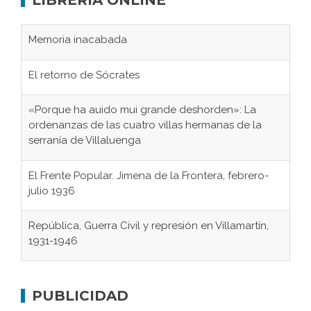
LIBRERÍA ONLINE
Memoria inacabada
El retorno de Sócrates
«Porque ha auido mui grande deshorden»: La
ordenanzas de las cuatro villas hermanas de la
serranía de Villaluenga
El Frente Popular. Jimena de la Frontera, febrero-
julio 1936
República, Guerra Civil y represión en Villamartín,
1931-1946
Gaditanos deportados a campos de
concentración nazis
PUBLICIDAD