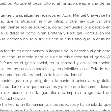
eblos. Porque el desarrollo rural ha sido siempre una de las
litantes y simpatizantes reunidos en Algar, Manuel Chaves se ha
l, que la situación es muy difícil, y que hay que dar una
. Quien piense eso se equivoca, como demuestra lo sucedido en
 a la derecha como Gran Bretaña y Portugal. Porque en los
a derecha no sólo siguen con la crisis sino que la crisis ha
 tenido en otros países la llegada de la derecha al gobierno
 tiene un medio para salir de la crisis: recortar el gasto. ¿Y
Pues en el gasto social; en la sanidad y en la educación
a; en los servicios sociales; y, en definitiva, en el Estado del
anto como recortar derechos de los ciudadanos”.
ducación gratuita y obligatoria, la sanidad universal y gratuita
 núcleo duro de lo que pensamos y por lo que luchamos desde
o del bienestar es la garantía que impulsa la igualdad de
 Manuel Chaves.
o ha hecho un llamamiento a los indecisos y ha señalado que
 tiene la derecha. Y tampoco puede pensarse que unos y otros