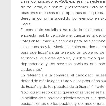
En un comunicado, el PSOE expresa: «En este mis
de izquierda, que son muy respetables. Pero no 
ocasiones que esas otras opciones de izquierda 
derecha, como ha sucedido por ejemplo en Extr
Cádiz”.
El candidato socialista ha restado trascenden
encuesta real, la verdadera encuesta es la del 
votos en la urnas”. A cinco días para las elecci
las encuestas, y los vientos también pueden cambi
para que España siga teniendo un gobierno de p
economía, que cree empleo, y sobre todo que m
dependencia y los servicios sociales que so
ciudadanos”.
En referencia a la comarca, el candidato ha a
defendido más la agricultura y a los pequeños puebl
de España y de los pueblos de la Sierra”. Y, frent
“sólo quiero recordar lo que muchas veces se ha 
la política de subsidios agrícolas para que la gen
equipamientos de los pueblos y del medio rural,