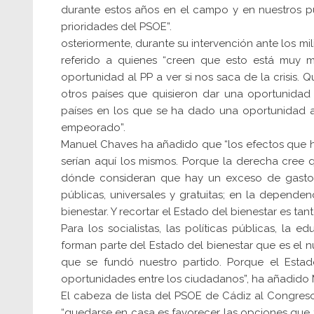
durante estos años en el campo y en nuestros pu
prioridades del PSOE”.
osteriormente, durante su intervención ante los mi
referido a quienes “creen que esto está muy ma
oportunidad al PP a ver si nos saca de la crisis
otros países que quisieron dar una oportunidad
países en los que se ha dado una oportunidad a l
empeorado”.
Manuel Chaves ha añadido que “los efectos que ha
serían aquí los mismos. Porque la derecha cree que
dónde consideran que hay un exceso de gasto? 
públicas, universales y gratuitas; en la dependenci
bienestar. Y recortar el Estado del bienestar es t
Para los socialistas, las políticas públicas, la e
forman parte del Estado del bienestar que es el
que se fundó nuestro partido. Porque el Estad
oportunidades entre los ciudadanos”, ha añadido
El cabeza de lista del PSOE de Cádiz al Congres
“quedarse en casa es favorecer las opciones que