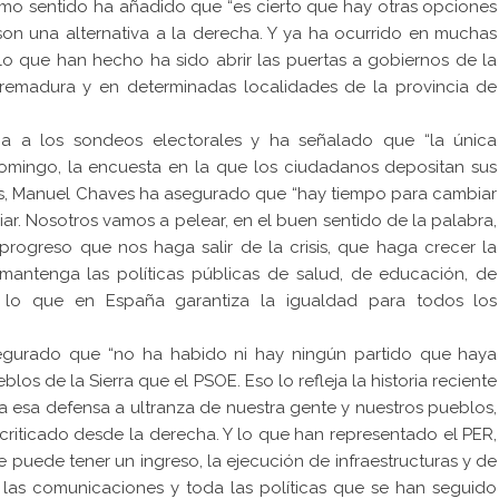
mo sentido ha añadido que “es cierto que hay otras opciones
son una alternativa a la derecha. Y ya ha ocurrido en muchas
lo que han hecho ha sido abrir las puertas a gobiernos de la
emadura y en determinadas localidades de la provincia de
cia a los sondeos electorales y ha señalado que “la única
domingo, la encuesta en la que los ciudadanos depositan sus
ones, Manuel Chaves ha asegurado que “hay tiempo para cambiar
ar. Nosotros vamos a pelear, en el buen sentido de la palabra,
rogreso que nos haga salir de la crisis, que haga crecer la
antenga las políticas públicas de salud, de educación, de
n lo que en España garantiza la igualdad para todos los
segurado que “no ha habido ni hay ningún partido que haya
os de la Sierra que el PSOE. Eso lo refleja la historia reciente
e a esa defensa a ultranza de nuestra gente y nuestros pueblos,
criticado desde la derecha. Y lo que han representado el PER,
te puede tener un ingreso, la ejecución de infraestructuras y de
 las comunicaciones y toda las políticas que se han seguido