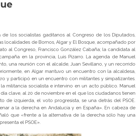
que
a de los socialistas gaditanos al Congreso de los Diputados,
 las localidades de Bornos, Algar y El Bosque, acompañado por
dato al Congreso, Francisco González Cabaña; la candidata al
ampaña en la provincia, Luis Pizarro. La agenda de Manuel
to, una reunión con el alcalde, Juan Sevillano, y un recorrido
teriormente, en Algar mantuvo un encuentro con la alcaldesa,
tro y participó en un encuentro con militantes y simpatizantes.
 militancia socialista e intervino en un acto público. Manuel
ía clave, al 20 de noviembre en el que los ciudadanos tienen
o de izquierda, el voto progresista, se una detrás del PSOE.
renar a la derecha en Andalucía y en España». En cabeza de
eñaló que «frente a la alternativa de la derecha sólo hay una
representa el PSOE».