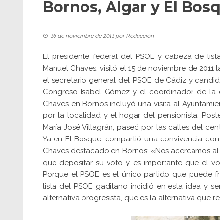
Bornos, Algar y El Bos
16 de noviembre de 2011
por
Redacción
El presidente federal del PSOE y cabeza de list
Manuel Chaves, visitó el 15 de noviembre de 2011
el secretario general del PSOE de Cádiz y candi
Congreso Isabel Gómez y el coordinador de la c
Chaves en Bornos incluyó una visita al Ayuntamien
por la localidad y el hogar del pensionista. Pos
María José Villagrán, paseó por las calles del cen
Ya en El Bosque, compartió una convivencia con la
Chaves destacado en Bornos: «Nos acercamos al d
que depositar su voto y es importante que el vot
Porque el PSOE es el único partido que puede f
lista del PSOE gaditano incidió en esta idea y s
alternativa progresista, que es la alternativa que 