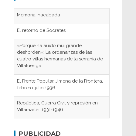
Memoria inacabada
El retorno de Sócrates
«Porque ha auido mui grande
deshorden»: La ordenanzas de las
cuatro villas hermanas de la serranía de
Villaluenga
El Frente Popular. Jimena de la Frontera,
febrero-julio 1936
República, Guerra Civil y represión en
Villamartín, 1931-1946
Gaditanos deportados a campos de
concentración nazis
PUBLICIDAD