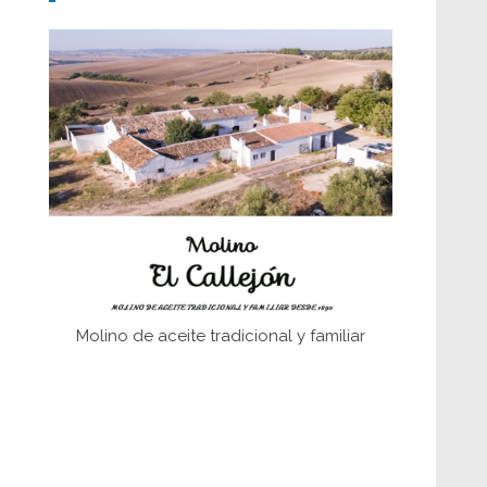
Don Perafán de Ribera y sus
fundaciones de Bornos
El Frente Popular. Ubrique, febrero-julio
1936
Juntar las letras. La alfabetización en el
campo: del afán de saber a la
autogestión
Historia y vivencias del poblado de Los
Hurones
Molino de aceite tradicional y familiar