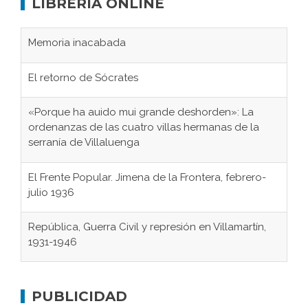
LIBRERÍA ONLINE
Memoria inacabada
El retorno de Sócrates
«Porque ha auido mui grande deshorden»: La
ordenanzas de las cuatro villas hermanas de la
serranía de Villaluenga
El Frente Popular. Jimena de la Frontera, febrero-
julio 1936
República, Guerra Civil y represión en Villamartín,
1931-1946
Gaditanos deportados a campos de
concentración nazis
PUBLICIDAD