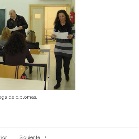
ega de diplomas.
rior
Siguiente