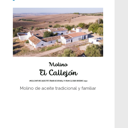
Don Perafán de Ribera y sus
fundaciones de Bornos
El Frente Popular. Ubrique, febrero-julio
1936
Juntar las letras. La alfabetización en el
campo: del afán de saber a la
autogestión
Historia y vivencias del poblado de Los
Hurones
Molino de aceite tradicional y familiar