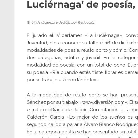
Luciérnaga’ de poesía, 
27 de diciembre de 2011
por
Redacción
El jurado el IV certamen «La Luciérnaga», conv
Juventud, dio a conocer su fallo el 16 de diciembr
modalidades de poesía, relato corto y cómic. C
dos categorías, adulto y juvenil. En la categor
modalidad de poesía, con un total de ocho. El 
su poesía «Ríe cuando estés triste, llorar es dema
por su trabajo «Recordándote».
A la modalidad de relato corto se han presenta
Sánchez por su trabajo «www.diversión.com». El 
el relato «Diario de Julio». Con relación a la m
Calderón García «Lo mejor de los sueños es q
segundo ha ido a parar a Álvaro Blanco Rodríguez
En la categoría adulta se han presentado un total