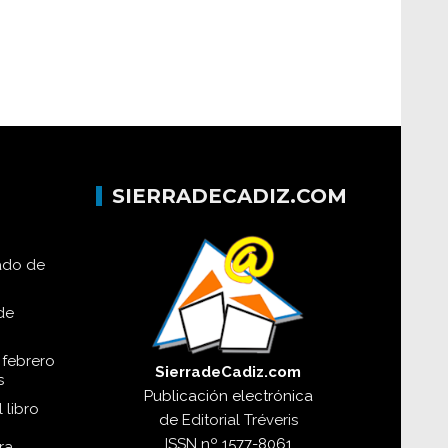
SIERRADECADIZ.COM
lado de
de
 febrero
SierradeCadiz.com
s
Publicación electrónica
 libro
de
Editorial Tréveris
ISSN
nº 1577-8061
ra