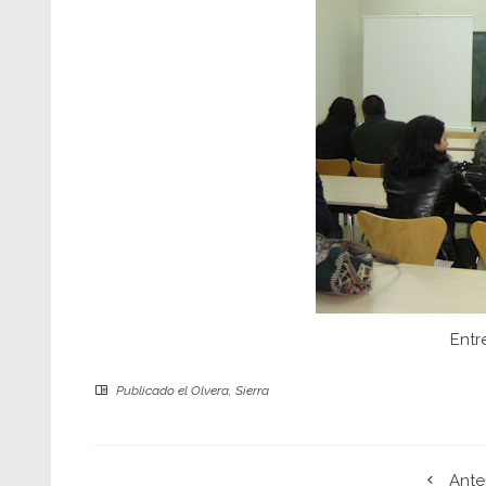
Entr
Publicado el
Olvera
,
Sierra
Ante