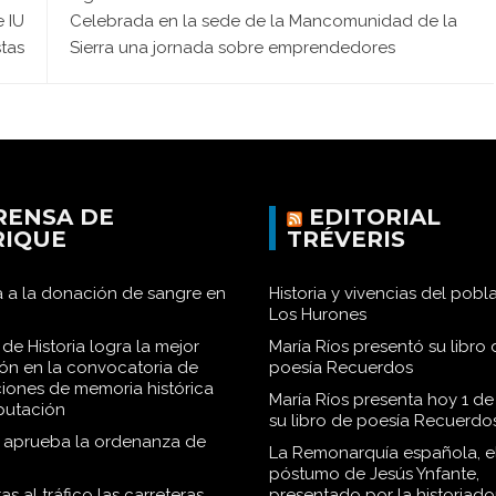
e IU
Celebrada en la sede de la Mancomunidad de la
tas
Sierra una jornada sobre emprendedores
RENSA DE
EDITORIAL
RIQUE
TRÉVERIS
 a la donación de sangre en
Historia y vivencias del pob
Los Hurones
de Historia logra la mejor
María Ríos presentó su libro 
ión en la convocatoria de
poesía Recuerdos
iones de memoria histórica
María Ríos presenta hoy 1 de
iputación
su libro de poesía Recuerdo
o aprueba la ordenanza de
La Remonarquía española, el
póstumo de Jesús Ynfante,
as al tráfico las carreteras
presentado por la historiado