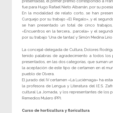
presentadas, el primer premio correspondió a Fra
fue para Hugo Rafael Nieto Albarrán, por su poes
En la modalidad de relato corto, se han prese
Curquejo por su trabajo «El Regalo», y el segund
se han presentado un total de cinco trabajos
«Encuentros en la tercera… parcela» y el segun
por su trabajo ‘Una de tantas’ y Simón Medina Liri
La concejal-delegada de Cultura, Dolores Rodrígu
tenido palabras de agradecimiento a todos los p
presentados, en las dos categorías, que suman un t
la aceptación de este tipo de certamen en el muni
pueblo de Olvera.
El jurado del IV certamen «La Luciérnaga» ha estado
la profesora de Lengua y Literatura del I.E.S. 
cultural La Jornada, y los representantes de los p
Remedios Mulero (PP).
Curso de horticultura y floricultura