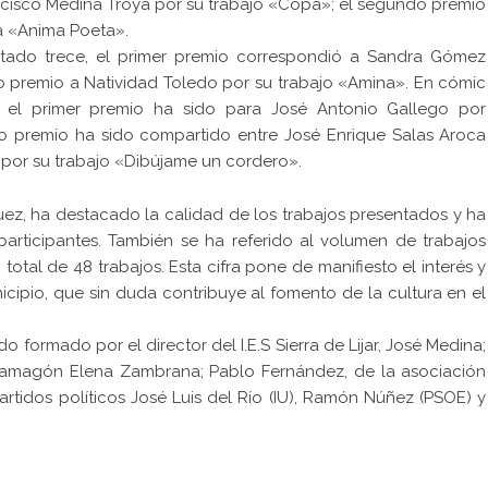
ncisco Medina Troya por su trabajo «Copa»; el segundo premio
ía «Anima Poeta».
ntado trece, el primer premio correspondió a Sandra Gómez
o premio a Natividad Toledo por su trabajo «Amina». En cómic
, el primer premio ha sido para José Antonio Gallego por
do premio ha sido compartido entre José Enrique Salas Aroca
o por su trabajo «Dibújame un cordero».
ez, ha destacado la calidad de los trabajos presentados y ha
articipantes. También se ha referido al volumen de trabajos
otal de 48 trabajos. Esta cifra pone de manifiesto el interés y
cipio, que sin duda contribuye al fomento de la cultura en el
 formado por el director del I.E.S Sierra de Lijar, José Medina;
Zaframagón Elena Zambrana; Pablo Fernández, de la asociación
artidos políticos José Luis del Río (IU), Ramón Núñez (PSOE) y