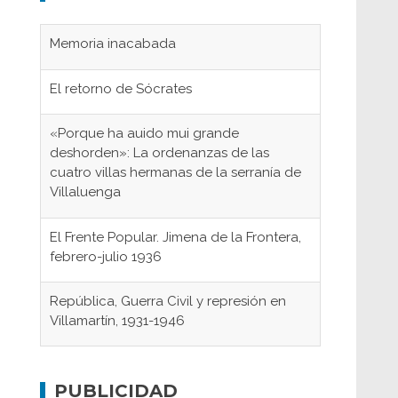
Memoria inacabada
El retorno de Sócrates
«Porque ha auido mui grande
deshorden»: La ordenanzas de las
cuatro villas hermanas de la serranía de
Villaluenga
El Frente Popular. Jimena de la Frontera,
febrero-julio 1936
República, Guerra Civil y represión en
Villamartín, 1931-1946
Gaditanos deportados a campos de
concentración nazis
PUBLICIDAD