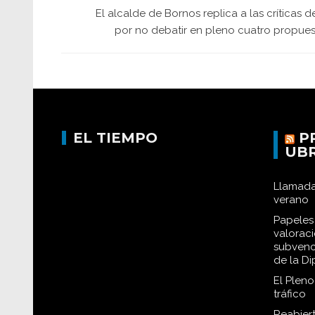
El alcalde de Bornos replica a las críticas d
por no debatir en pleno cuatro propues
EL TIEMPO
P
UB
Llamada
verano
Papeles 
valorac
subvenc
de la D
El Plen
tráfico
Reabiert