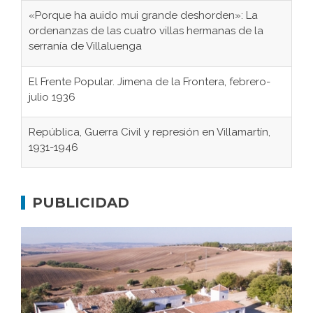
«Porque ha auido mui grande deshorden»: La
ordenanzas de las cuatro villas hermanas de la
serranía de Villaluenga
El Frente Popular. Jimena de la Frontera, febrero-
julio 1936
República, Guerra Civil y represión en Villamartín,
1931-1946
Gaditanos deportados a campos de
concentración nazis
PUBLICIDAD
Don Perafán de Ribera y sus fundaciones de
Bornos
El Frente Popular. Ubrique, febrero-julio 1936