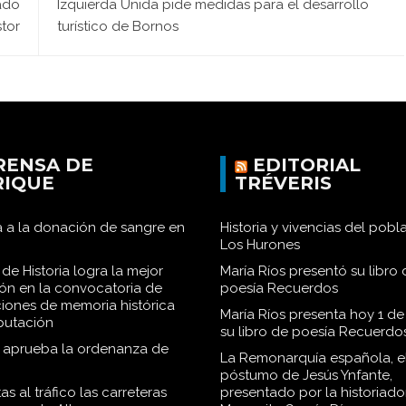
ado
Izquierda Unida pide medidas para el desarrollo
stor
turístico de Bornos
RENSA DE
EDITORIAL
RIQUE
TRÉVERIS
 a la donación de sangre en
Historia y vivencias del pob
Los Hurones
de Historia logra la mejor
María Ríos presentó su libro 
ión en la convocatoria de
poesía Recuerdos
iones de memoria histórica
María Ríos presenta hoy 1 de
iputación
su libro de poesía Recuerdo
o aprueba la ordenanza de
La Remonarquía española, el
póstumo de Jesús Ynfante,
as al tráfico las carreteras
presentado por la historiado