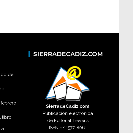
SIERRADECADIZ.COM
lado de
de
 febrero
SierradeCadiz.com
s
Publicación electrónica
 libro
de
Editorial Tréveris
ISSN
nº 1577-8061
ra