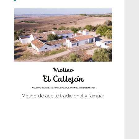
Don Perafán de Ribera y sus
fundaciones de Bornos
El Frente Popular. Ubrique, febrero-julio
1936
Juntar las letras. La alfabetización en el
campo: del afán de saber a la
autogestión
Historia y vivencias del poblado de Los
Hurones
Molino de aceite tradicional y familiar