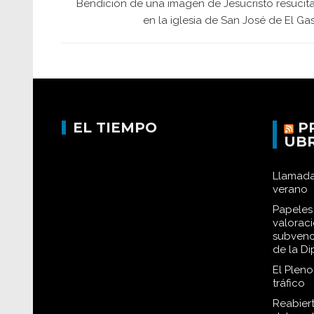
Bendición de una imagen de Jesucristo resucit
en la iglesia de San José de El Ga
EL TIEMPO
P
UB
Llamada
verano
Papeles 
valorac
subvenc
de la D
El Plen
tráfico
Reabiert