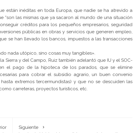
que están inéditas en toda Europa, que nadie se ha atrevido a
ue “son las mismas que ya sacaron al mundo de una situación
conseguir créditos para los pequeños empresarios, seguridad
nversiones públicas en obras y servicios que generen empleo,
 que se han llevado los bancos, impuestos a las transacciones
ndo nada utópico, sino cosas muy tangibles».
 la Sierra y del Campo, Ruiz también adelantó que IU y el SOC-
 en el pago de la hipoteca de los parados, que se elimine
esarias para cobrar el subsidio agrario, un buen convenio
o hasta extremos tercermundistas) y que no se descuiden las
omo carreteras, proyectos turísticos, etc.
rior
Siguiente