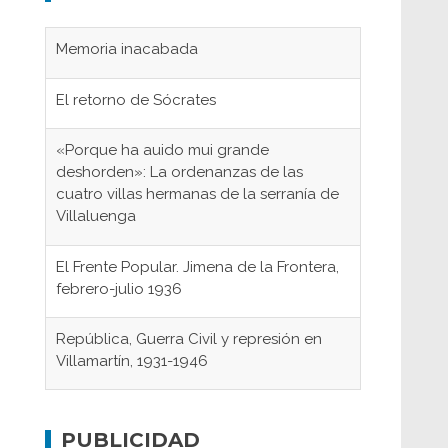
Memoria inacabada
El retorno de Sócrates
«Porque ha auido mui grande
deshorden»: La ordenanzas de las
cuatro villas hermanas de la serranía de
Villaluenga
El Frente Popular. Jimena de la Frontera,
febrero-julio 1936
República, Guerra Civil y represión en
Villamartín, 1931-1946
Gaditanos deportados a campos de
concentración nazis
PUBLICIDAD